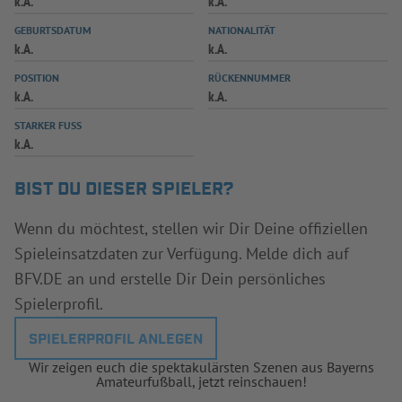
k.A.
k.A.
INFOTHEK
SPIELPLUS
GEBURTSDATUM
NATIONALITÄT
k.A.
k.A.
POSITION
RÜCKENNUMMER
k.A.
k.A.
STARKER FUSS
k.A.
BIST DU DIESER SPIELER?
Wenn du möchtest, stellen wir Dir Deine offiziellen
Spieleinsatzdaten zur Verfügung. Melde dich auf
BFV.DE an und erstelle Dir Dein persönliches
Spielerprofil.
SPIELERPROFIL ANLEGEN
Wir zeigen euch die spektakulärsten Szenen aus Bayerns
Amateurfußball, jetzt reinschauen!