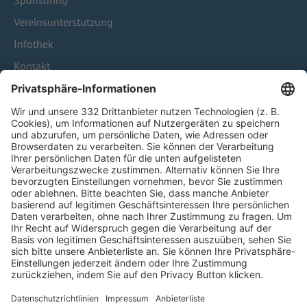
Sponsoring
Vereinsunterstützung
Infothek
Kontakt
HÄUFIG BESUCHTE SEITEN
Pässe und Vereinswechsel
Trainerausbildung
Schulungsangebot Vereinsmitarbeiter
BFV-Geschäftsstellen
Trainerbörse
Login SpielPlus
FOLGE DEM BFV