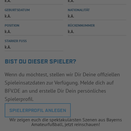
k.A.
k.A.
INFOTHEK
SPIELPLUS
GEBURTSDATUM
NATIONALITÄT
k.A.
k.A.
POSITION
RÜCKENNUMMER
k.A.
k.A.
STARKER FUSS
k.A.
BIST DU DIESER SPIELER?
Wenn du möchtest, stellen wir Dir Deine offiziellen
Spieleinsatzdaten zur Verfügung. Melde dich auf
BFV.DE an und erstelle Dir Dein persönliches
Spielerprofil.
SPIELERPROFIL ANLEGEN
Wir zeigen euch die spektakulärsten Szenen aus Bayerns
Amateurfußball, jetzt reinschauen!