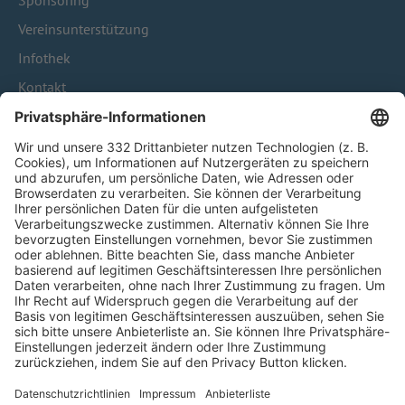
Sponsoring
Vereinsunterstützung
Infothek
Kontakt
HÄUFIG BESUCHTE SEITEN
Pässe und Vereinswechsel
Trainerausbildung
Schulungsangebot Vereinsmitarbeiter
BFV-Geschäftsstellen
Trainerbörse
Login SpielPlus
FOLGE DEM BFV