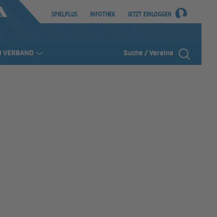
SPIELPLUS
INFOTHEK
JETZT EINLOGGEN
R VERBAND
Suche / Vereine