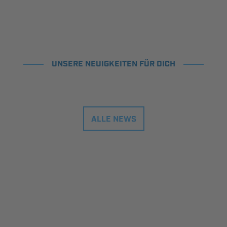
UNSERE NEUIGKEITEN FÜR DICH
ALLE NEWS