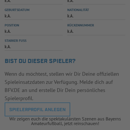
k.A.
k.A.
INFOTHEK
SPIELPLUS
GEBURTSDATUM
NATIONALITÄT
k.A.
k.A.
POSITION
RÜCKENNUMMER
k.A.
k.A.
STARKER FUSS
k.A.
BIST DU DIESER SPIELER?
Wenn du möchtest, stellen wir Dir Deine offiziellen
Spieleinsatzdaten zur Verfügung. Melde dich auf
BFV.DE an und erstelle Dir Dein persönliches
Spielerprofil.
SPIELERPROFIL ANLEGEN
Wir zeigen euch die spektakulärsten Szenen aus Bayerns
Amateurfußball, jetzt reinschauen!