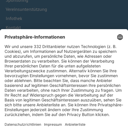
Sponsoring
Vereinsunterstützung
Infothek
Kontakt
HÄUFIG BESUCHTE SEITEN
Pässe und Vereinswechsel
Trainerausbildung
Schulungsangebot Vereinsmitarbeiter
BFV-Geschäftsstellen
Trainerbörse
Login SpielPlus
FOLGE DEM BFV