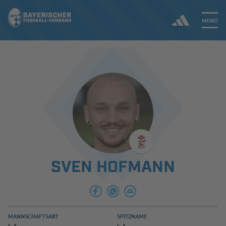
MENÜ
Jetzt einloggen
ERGEBNISSE & WETTBEWERBE
NEUIGKEITEN
SPIELBETRIEB & VERBANDSLEBEN
SVEN HOFMANN
AUSBILDUNG & FÖRDERUNG
DER VERBAND
MANNSCHAFTSART
SPITZNAME