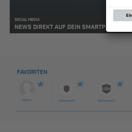
SOCIAL MEDIA
NEWS DIREKT AUF DEIN SMARTPHONE: A
FAVORITEN
Spieler
Mannschaft
Wettbewerb