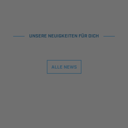
UNSERE NEUIGKEITEN FÜR DICH
ALLE NEWS