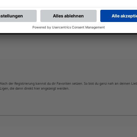
BONNIERE DEN BFV-WHATSAPP-KANAL!
Nach der Registrierung kannst du dir Favoriten setzen. So bist du ganz nah an deinen Li
Ligen, die dann direkt hier angezeigt werden.