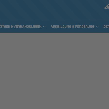
ETRIEB & VERBANDSLEBEN
AUSBILDUNG & FÖRDERUNG
DE