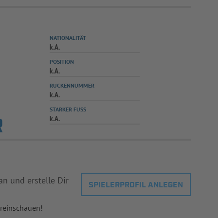
NATIONALITÄT
k.A.
POSITION
k.A.
RÜCKENNUMMER
k.A.
STARKER FUSS
k.A.
R
an und erstelle Dir
SPIELERPROFIL ANLEGEN
 reinschauen!