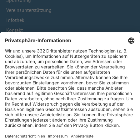
Sponsoring
Vereinsunterstützung
Infothek
Kontakt
HÄUFIG BESUCHTE SEITEN
Pässe und Vereinswechsel
Trainerausbildung
Schulungsangebot Vereinsmitarbeiter
BFV-Geschäftsstellen
Trainerbörse
Login SpielPlus
FOLGE DEM BFV