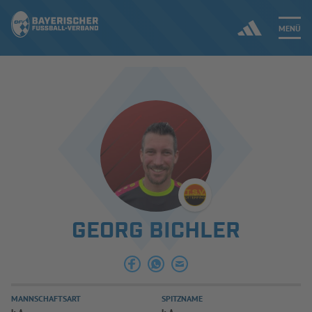
MENÜ
Jetzt einloggen
ERGEBNISSE & WETTBEWERBE
NEUIGKEITEN
SPIELBETRIEB & VERBANDSLEBEN
GEORG BICHLER
AUSBILDUNG & FÖRDERUNG
DER VERBAND
MANNSCHAFTSART
SPITZNAME