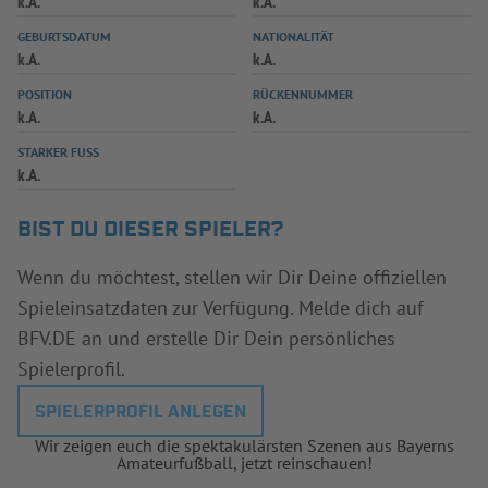
k.A.
k.A.
INFOTHEK
SPIELPLUS
GEBURTSDATUM
NATIONALITÄT
k.A.
k.A.
POSITION
RÜCKENNUMMER
k.A.
k.A.
STARKER FUSS
k.A.
BIST DU DIESER SPIELER?
Wenn du möchtest, stellen wir Dir Deine offiziellen
Spieleinsatzdaten zur Verfügung. Melde dich auf
BFV.DE an und erstelle Dir Dein persönliches
Spielerprofil.
SPIELERPROFIL ANLEGEN
Wir zeigen euch die spektakulärsten Szenen aus Bayerns
Amateurfußball, jetzt reinschauen!