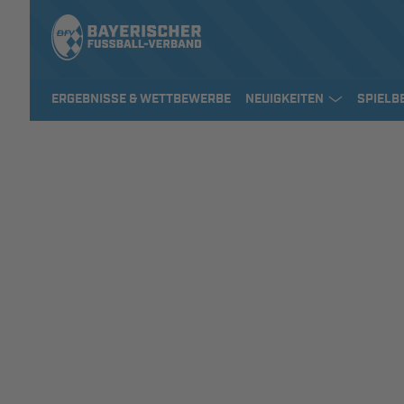
ERGEBNISSE & WETTBEWERBE
NEUIGKEITEN
SPIELB