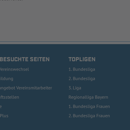
 BESUCHTE SEITEN
TOPLIGEN
Vereinswechsel
1. Bundesliga
bildung
2. Bundesliga
ngebot Vereinsmitarbeiter
3. Liga
ftsstellen
Regionalliga Bayern
e
1. Bundesliga Frauen
lPlus
2. Bundesliga Frauen