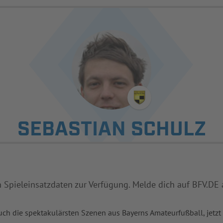
SEBASTIAN SCHULZ
n Spieleinsatzdaten zur Verfügung. Melde dich auf BFV.DE 
uch die spektakulärsten Szenen aus Bayerns Amateurfußball, jetzt