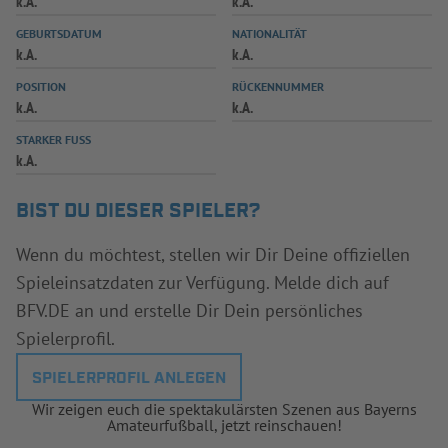
k.A.
k.A.
INFOTHEK
SPIELPLUS
GEBURTSDATUM
NATIONALITÄT
k.A.
k.A.
POSITION
RÜCKENNUMMER
k.A.
k.A.
STARKER FUSS
k.A.
BIST DU DIESER SPIELER?
Wenn du möchtest, stellen wir Dir Deine offiziellen
Spieleinsatzdaten zur Verfügung. Melde dich auf
BFV.DE an und erstelle Dir Dein persönliches
Spielerprofil.
SPIELERPROFIL ANLEGEN
Wir zeigen euch die spektakulärsten Szenen aus Bayerns
Amateurfußball, jetzt reinschauen!