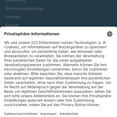
Sponsoring
Vereinsunterstützung
Infothek
Kontakt
HÄUFIG BESUCHTE SEITEN
Pässe und Vereinswechsel
Trainerausbildung
Schulungsangebot Vereinsmitarbeiter
BFV-Geschäftsstellen
Trainerbörse
Login SpielPlus
FOLGE DEM BFV