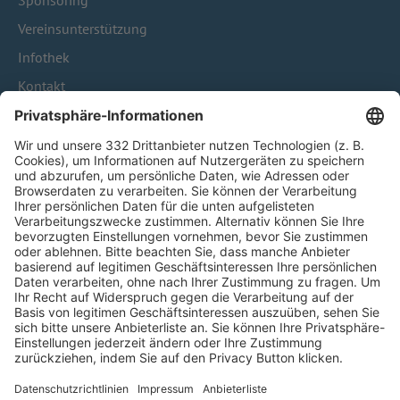
Sponsoring
Vereinsunterstützung
Infothek
Kontakt
HÄUFIG BESUCHTE SEITEN
Pässe und Vereinswechsel
Trainerausbildung
Schulungsangebot Vereinsmitarbeiter
BFV-Geschäftsstellen
Trainerbörse
Login SpielPlus
FOLGE DEM BFV