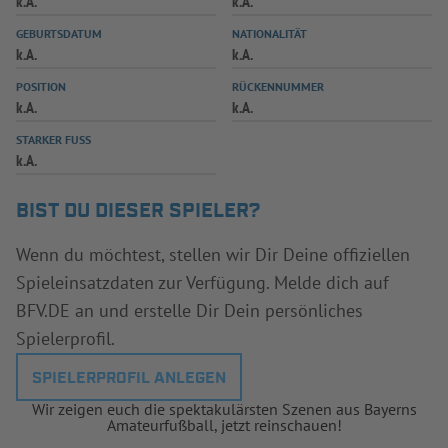
k.A.
k.A.
INFOTHEK
SPIELPLUS
GEBURTSDATUM
NATIONALITÄT
k.A.
k.A.
POSITION
RÜCKENNUMMER
k.A.
k.A.
STARKER FUSS
k.A.
BIST DU DIESER SPIELER?
Wenn du möchtest, stellen wir Dir Deine offiziellen
Spieleinsatzdaten zur Verfügung. Melde dich auf
BFV.DE an und erstelle Dir Dein persönliches
Spielerprofil.
SPIELERPROFIL ANLEGEN
Wir zeigen euch die spektakulärsten Szenen aus Bayerns
Amateurfußball, jetzt reinschauen!