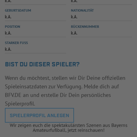
k.A.
k.A.
INFOTHEK
SPIELPLUS
GEBURTSDATUM
NATIONALITÄT
k.A.
k.A.
POSITION
RÜCKENNUMMER
k.A.
k.A.
STARKER FUSS
k.A.
BIST DU DIESER SPIELER?
Wenn du möchtest, stellen wir Dir Deine offiziellen
Spieleinsatzdaten zur Verfügung. Melde dich auf
BFV.DE an und erstelle Dir Dein persönliches
Spielerprofil.
SPIELERPROFIL ANLEGEN
Wir zeigen euch die spektakulärsten Szenen aus Bayerns
Amateurfußball, jetzt reinschauen!