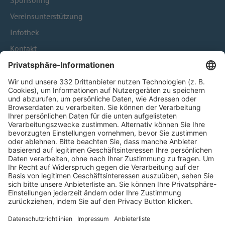
Sponsoring
Vereinsunterstützung
Infothek
Kontakt
HÄUFIG BESUCHTE SEITEN
Pässe und Vereinswechsel
Trainerausbildung
Schulungsangebot Vereinsmitarbeiter
BFV-Geschäftsstellen
Trainerbörse
Login SpielPlus
FOLGE DEM BFV