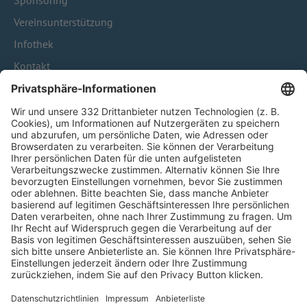
Sponsoring
Vereinsunterstützung
Infothek
Kontakt
HÄUFIG BESUCHTE SEITEN
Pässe und Vereinswechsel
Trainerausbildung
Schulungsangebot Vereinsmitarbeiter
BFV-Geschäftsstellen
Trainerbörse
Login SpielPlus
FOLGE DEM BFV