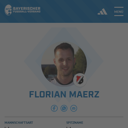
MENÜ
Jetzt einloggen
ERGEBNISSE & WETTBEWERBE
NEUIGKEITEN
SPIELBETRIEB & VERBANDSLEBEN
FLORIAN MAERZ
AUSBILDUNG & FÖRDERUNG
DER VERBAND
MANNSCHAFTSART
SPITZNAME