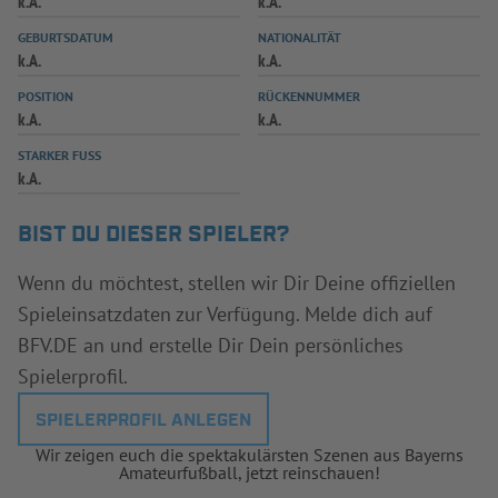
k.A.
k.A.
INFOTHEK
SPIELPLUS
GEBURTSDATUM
NATIONALITÄT
k.A.
k.A.
POSITION
RÜCKENNUMMER
k.A.
k.A.
STARKER FUSS
k.A.
BIST DU DIESER SPIELER?
Wenn du möchtest, stellen wir Dir Deine offiziellen
Spieleinsatzdaten zur Verfügung. Melde dich auf
BFV.DE an und erstelle Dir Dein persönliches
Spielerprofil.
SPIELERPROFIL ANLEGEN
Wir zeigen euch die spektakulärsten Szenen aus Bayerns
Amateurfußball, jetzt reinschauen!