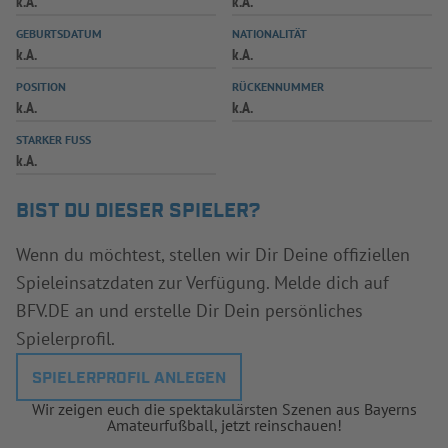
k.A.
k.A.
INFOTHEK
SPIELPLUS
GEBURTSDATUM
NATIONALITÄT
k.A.
k.A.
POSITION
RÜCKENNUMMER
k.A.
k.A.
STARKER FUSS
k.A.
BIST DU DIESER SPIELER?
Wenn du möchtest, stellen wir Dir Deine offiziellen
Spieleinsatzdaten zur Verfügung. Melde dich auf
BFV.DE an und erstelle Dir Dein persönliches
Spielerprofil.
SPIELERPROFIL ANLEGEN
Wir zeigen euch die spektakulärsten Szenen aus Bayerns
Amateurfußball, jetzt reinschauen!