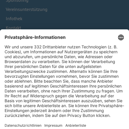
Sponsoring
Vereinsunterstützung
Infothek
Kontakt
HÄUFIG BESUCHTE SEITEN
Pässe und Vereinswechsel
Trainerausbildung
Schulungsangebot Vereinsmitarbeiter
BFV-Geschäftsstellen
Trainerbörse
Login SpielPlus
FOLGE DEM BFV