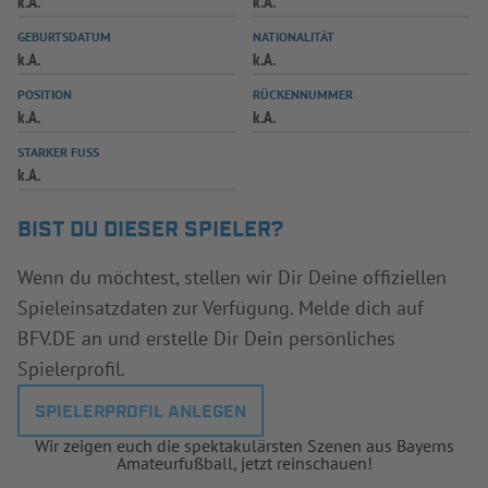
k.A.
k.A.
INFOTHEK
SPIELPLUS
GEBURTSDATUM
NATIONALITÄT
k.A.
k.A.
POSITION
RÜCKENNUMMER
k.A.
k.A.
STARKER FUSS
k.A.
BIST DU DIESER SPIELER?
Wenn du möchtest, stellen wir Dir Deine offiziellen
Spieleinsatzdaten zur Verfügung. Melde dich auf
BFV.DE an und erstelle Dir Dein persönliches
Spielerprofil.
SPIELERPROFIL ANLEGEN
Wir zeigen euch die spektakulärsten Szenen aus Bayerns
Amateurfußball, jetzt reinschauen!