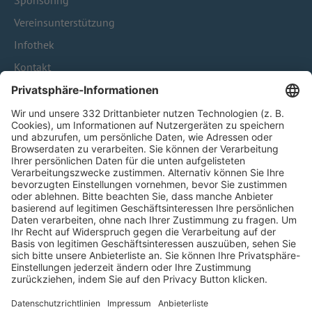
Sponsoring
Vereinsunterstützung
Infothek
Kontakt
HÄUFIG BESUCHTE SEITEN
Pässe und Vereinswechsel
Trainerausbildung
Schulungsangebot Vereinsmitarbeiter
BFV-Geschäftsstellen
Trainerbörse
Login SpielPlus
FOLGE DEM BFV