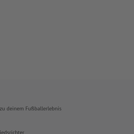
 zu deinem Fußballerlebnis
iedsrichter