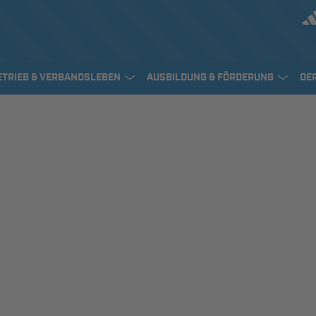
ETRIEB & VERBANDSLEBEN
AUSBILDUNG & FÖRDERUNG
DE