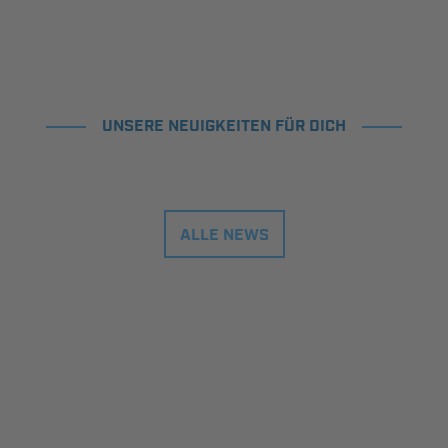
UNSERE NEUIGKEITEN FÜR DICH
ALLE NEWS