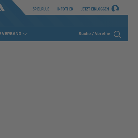
SPIELPLUS
INFOTHEK
JETZT EINLOGGEN
R VERBAND
Suche / Vereine