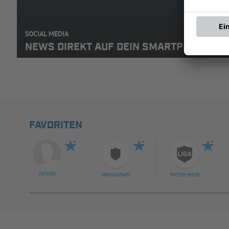
SOCIAL MEDIA
NEWS DIREKT AUF DEIN SMARTPHONE: A
FAVORITEN
Spieler
Mannschaft
Wettbewerb