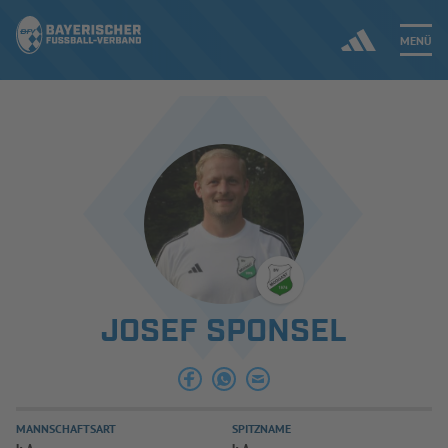
MENÜ
Jetzt einloggen
ERGEBNISSE & WETTBEWERBE
NEUIGKEITEN
SPIELBETRIEB & VERBANDSLEBEN
JOSEF SPONSEL
AUSBILDUNG & FÖRDERUNG
DER VERBAND
MANNSCHAFTSART
SPITZNAME