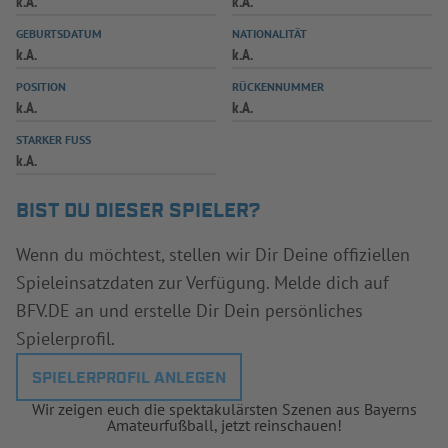
k.A.
k.A.
INFOTHEK
SPIELPLUS
GEBURTSDATUM
NATIONALITÄT
k.A.
k.A.
POSITION
RÜCKENNUMMER
k.A.
k.A.
STARKER FUSS
k.A.
BIST DU DIESER SPIELER?
Wenn du möchtest, stellen wir Dir Deine offiziellen
Spieleinsatzdaten zur Verfügung. Melde dich auf
BFV.DE an und erstelle Dir Dein persönliches
Spielerprofil.
SPIELERPROFIL ANLEGEN
Wir zeigen euch die spektakulärsten Szenen aus Bayerns
Amateurfußball, jetzt reinschauen!