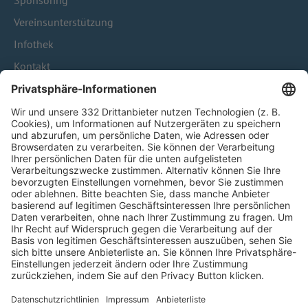
Sponsoring
Vereinsunterstützung
Infothek
Kontakt
HÄUFIG BESUCHTE SEITEN
Pässe und Vereinswechsel
Trainerausbildung
Schulungsangebot Vereinsmitarbeiter
BFV-Geschäftsstellen
Trainerbörse
Login SpielPlus
FOLGE DEM BFV