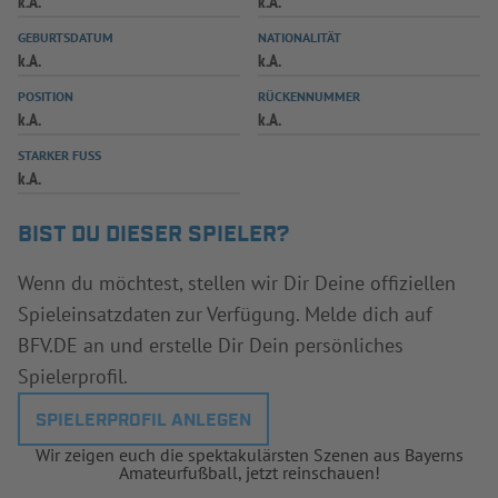
k.A.
k.A.
INFOTHEK
SPIELPLUS
GEBURTSDATUM
NATIONALITÄT
k.A.
k.A.
POSITION
RÜCKENNUMMER
k.A.
k.A.
STARKER FUSS
k.A.
BIST DU DIESER SPIELER?
Wenn du möchtest, stellen wir Dir Deine offiziellen
Spieleinsatzdaten zur Verfügung. Melde dich auf
BFV.DE an und erstelle Dir Dein persönliches
Spielerprofil.
SPIELERPROFIL ANLEGEN
Wir zeigen euch die spektakulärsten Szenen aus Bayerns
Amateurfußball, jetzt reinschauen!