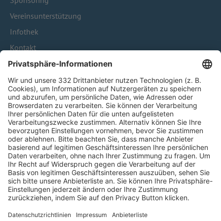
Sponsoring
Vereinsunterstützung
Infothek
Kontakt
HÄUFIG BESUCHTE SEITEN
Pässe und Vereinswechsel
Trainerausbildung
Schulungsangebot Vereinsmitarbeiter
BFV-Geschäftsstellen
Trainerbörse
Login SpielPlus
FOLGE DEM BFV