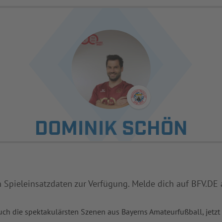
DOMINIK SCHÖN
n Spieleinsatzdaten zur Verfügung. Melde dich auf BFV.DE 
uch die spektakulärsten Szenen aus Bayerns Amateurfußball, jetzt