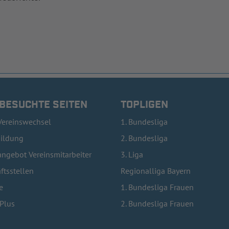
 BESUCHTE SEITEN
TOPLIGEN
Vereinswechsel
1. Bundesliga
bildung
2. Bundesliga
ngebot Vereinsmitarbeiter
3. Liga
ftsstellen
Regionalliga Bayern
e
1. Bundesliga Frauen
lPlus
2. Bundesliga Frauen