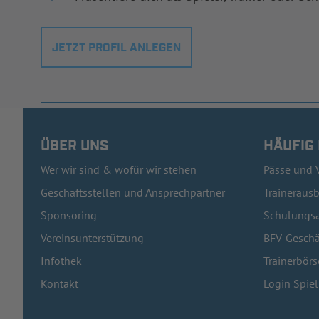
JETZT PROFIL ANLEGEN
ÜBER UNS
HÄUFIG
Wer wir sind & wofür wir stehen
Pässe und 
Geschäftsstellen und Ansprechpartner
Traineraus
Sponsoring
Schulungsa
Vereinsunterstützung
BFV-Geschä
Infothek
Trainerbörs
Kontakt
Login Spie