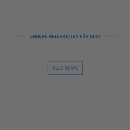
UNSERE NEUIGKEITEN FÜR DICH
ALLE NEWS