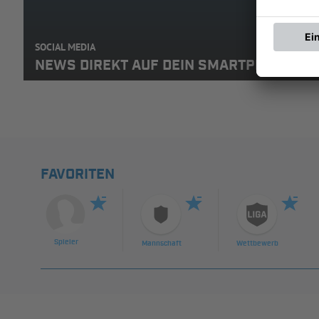
SOCIAL MEDIA
NEWS DIREKT AUF DEIN SMARTPHONE: A
FAVORITEN
Spieler
Mannschaft
Wettbewerb