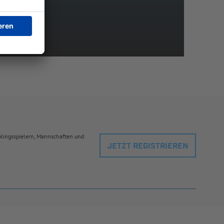
eblingsspielern, Mannschaften und
JETZT REGISTRIEREN