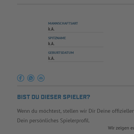
MANNSCHAFTSART
k.A.
SPITZNAME
k.A.
GEBURTSDATUM
k.A.
BIST DU DIESER SPIELER?
Wenn du möchtest, stellen wir Dir Deine offizielle
Dein persönliches Spielerprofil.
Wir zeigen e