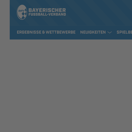
ERGEBNISSE & WETTBEWERBE
NEUIGKEITEN
SPIELB