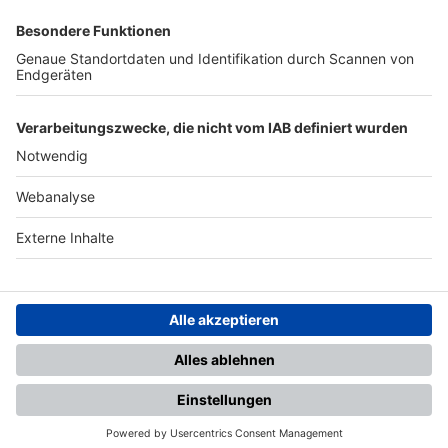
SFV
DFB
UEFA
FIFA
Nutzungsbedingungen
Datenschutz
Impressum