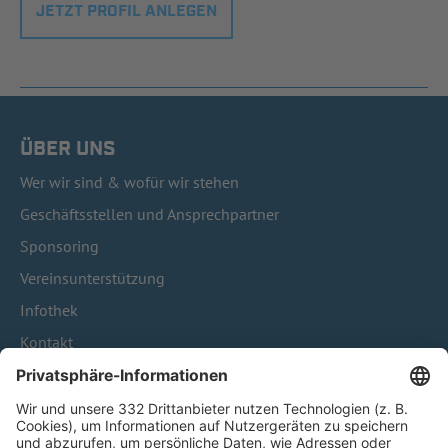
JETZT PROFIL ANLEGEN
ÜBER UNS
Wer wir sind & wofür wir stehen
Geschäftsstellen und Ansprechpartner
Sponsoring
Vereinsunterstützung
Infothek
Kontakt
HÄUFIG BESUCHTE SEITEN
Pässe und Vereinswechsel