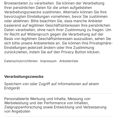
Trainerausbildung
Schulungsangebot Vereinsmitarbeiter
BFV-Geschäftsstellen
Trainerbörse
Login SpielPlus
FOLGE DEM BFV
TOP-VEREINE
TOP-PARTNER