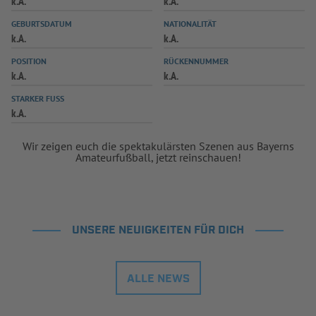
k.A.
k.A.
INFOTHEK
SPIELPLUS
GEBURTSDATUM
NATIONALITÄT
k.A.
k.A.
POSITION
RÜCKENNUMMER
k.A.
k.A.
STARKER FUSS
k.A.
Wir zeigen euch die spektakulärsten Szenen aus Bayerns
Amateurfußball, jetzt reinschauen!
UNSERE NEUIGKEITEN FÜR DICH
ALLE NEWS