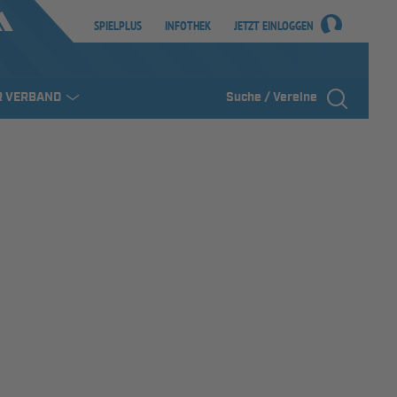
SPIELPLUS
INFOTHEK
JETZT EINLOGGEN
R VERBAND
Suche / Vereine