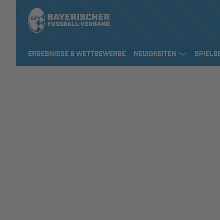
ERGEBNISSE & WETTBEWERBE
NEUIGKEITEN
SPIELB