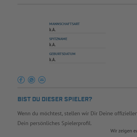
MANNSCHAFTSART
k.A.
SPITZNAME
k.A.
GEBURTSDATUM
k.A.
BIST DU DIESER SPIELER?
Wenn du möchtest, stellen wir Dir Deine offizielle
Dein persönliches Spielerprofil.
Wir zeigen e