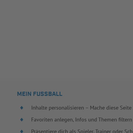
MEIN FUSSBALL
Inhalte personalisieren – Mache diese Seite
Favoriten anlegen, Infos und Themen filtern
Präsentiere dich als Spieler, Trainer oder Sch