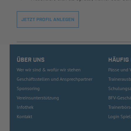
JETZT PROFIL ANLEGEN
ÜBER UNS
HÄUFIG
Wer wir sind & wofür wir stehen
Pässe und 
Geschäftsstellen und Ansprechpartner
Traineraus
Sponsoring
Schulungsa
Vereinsunterstützung
BFV-Geschä
Infothek
Trainerbörs
Kontakt
Login Spie