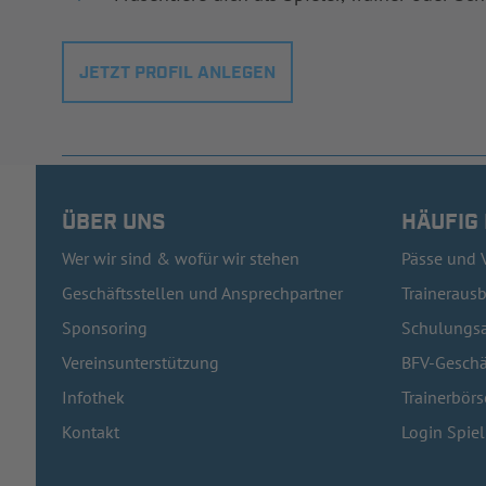
JETZT PROFIL ANLEGEN
ÜBER UNS
HÄUFIG
Wer wir sind & wofür wir stehen
Pässe und 
Geschäftsstellen und Ansprechpartner
Traineraus
Sponsoring
Schulungsa
Vereinsunterstützung
BFV-Geschä
Infothek
Trainerbörs
Kontakt
Login Spie