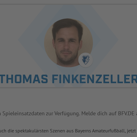
THOMAS FINKENZELLE
n Spieleinsatzdaten zur Verfügung. Melde dich auf BFV.DE 
uch die spektakulärsten Szenen aus Bayerns Amateurfußball, jetzt