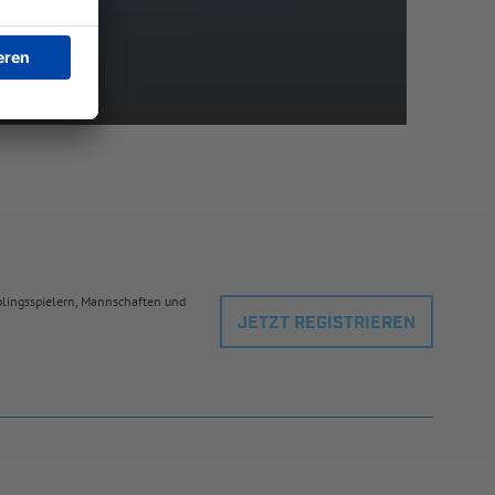
eblingsspielern, Mannschaften und
JETZT REGISTRIEREN