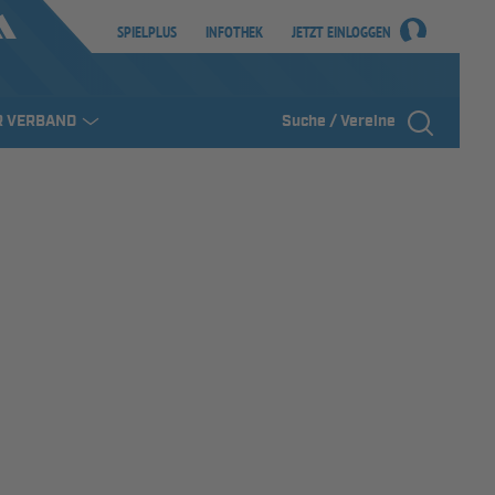
SPIELPLUS
INFOTHEK
JETZT EINLOGGEN
R VERBAND
Suche / Vereine