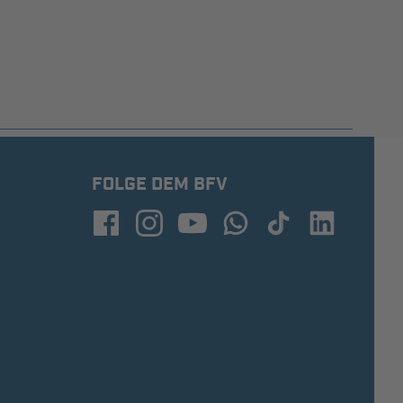
FOLGE DEM BFV