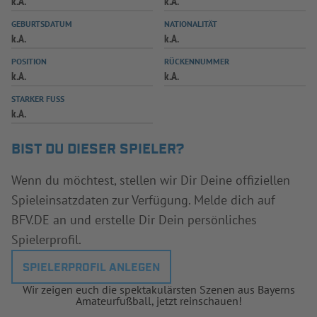
k.A.
k.A.
INFOTHEK
SPIELPLUS
GEBURTSDATUM
NATIONALITÄT
k.A.
k.A.
POSITION
RÜCKENNUMMER
k.A.
k.A.
STARKER FUSS
k.A.
BIST DU DIESER SPIELER?
Wenn du möchtest, stellen wir Dir Deine offiziellen
Spieleinsatzdaten zur Verfügung. Melde dich auf
BFV.DE an und erstelle Dir Dein persönliches
Spielerprofil.
SPIELERPROFIL ANLEGEN
Wir zeigen euch die spektakulärsten Szenen aus Bayerns
Amateurfußball, jetzt reinschauen!