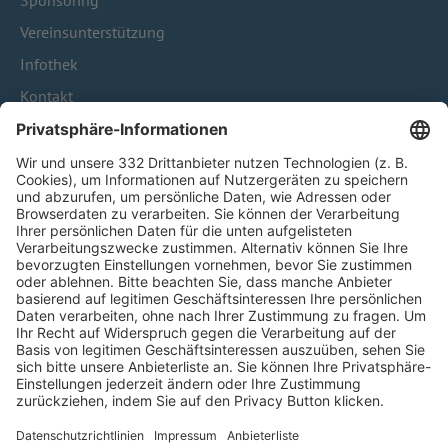
Sponsoring
Vereinsunterstützung
Infothek
Kontakt
HÄUFIG BESUCHTE SEITEN
Pässe und Vereinswechsel
Trainerausbildung
Schulungsangebot Vereinsmitarbeiter
BFV-Geschäftsstellen
Trainerbörse
Login SpielPlus
FOLGE DEM BFV