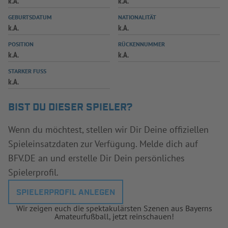
k.A.
k.A.
INFOTHEK
SPIELPLUS
GEBURTSDATUM
NATIONALITÄT
k.A.
k.A.
POSITION
RÜCKENNUMMER
k.A.
k.A.
STARKER FUSS
k.A.
BIST DU DIESER SPIELER?
Wenn du möchtest, stellen wir Dir Deine offiziellen
Spieleinsatzdaten zur Verfügung. Melde dich auf
BFV.DE an und erstelle Dir Dein persönliches
Spielerprofil.
SPIELERPROFIL ANLEGEN
Wir zeigen euch die spektakulärsten Szenen aus Bayerns
Amateurfußball, jetzt reinschauen!