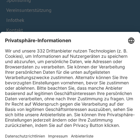
Sponsoring
Vereinsunterstützung
Infothek
Kontakt
HÄUFIG BESUCHTE SEITEN
Pässe und Vereinswechsel
Trainerausbildung
Schulungsangebot Vereinsmitarbeiter
BFV-Geschäftsstellen
Trainerbörse
Login SpielPlus
FOLGE DEM BFV