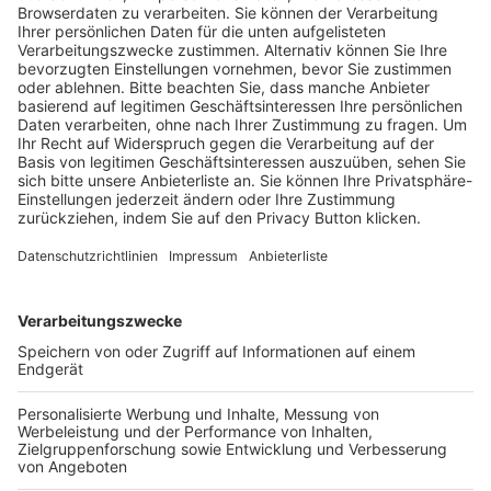
Trainerausbildung
Schulungsangebot Vereinsmitarbeiter
BFV-Geschäftsstellen
Trainerbörse
Login SpielPlus
FOLGE DEM BFV
TOP-VEREINE
TOP-PARTNER