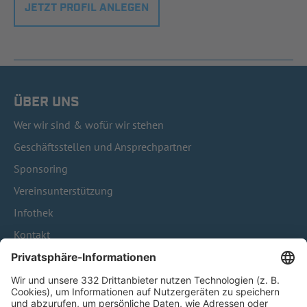
JETZT PROFIL ANLEGEN
ÜBER UNS
Wer wir sind & wofür wir stehen
Geschäftsstellen und Ansprechpartner
Sponsoring
Vereinsunterstützung
Infothek
Kontakt
HÄUFIG BESUCHTE SEITEN
Pässe und Vereinswechsel