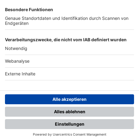
SFV
DFB
UEFA
FIFA
Nutzungsbedingungen
Datenschutz
Impressum