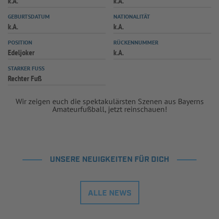
k.A.
k.A.
INFOTHEK
SPIELPLUS
GEBURTSDATUM
NATIONALITÄT
k.A.
k.A.
POSITION
RÜCKENNUMMER
Edeljoker
k.A.
STARKER FUSS
Rechter Fuß
Wir zeigen euch die spektakulärsten Szenen aus Bayerns
Amateurfußball, jetzt reinschauen!
UNSERE NEUIGKEITEN FÜR DICH
ALLE NEWS