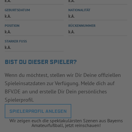
k.A.
k.A.
INFOTHEK
SPIELPLUS
GEBURTSDATUM
NATIONALITÄT
k.A.
k.A.
POSITION
RÜCKENNUMMER
k.A.
k.A.
STARKER FUSS
k.A.
BIST DU DIESER SPIELER?
Wenn du möchtest, stellen wir Dir Deine offiziellen
Spieleinsatzdaten zur Verfügung. Melde dich auf
BFV.DE an und erstelle Dir Dein persönliches
Spielerprofil.
SPIELERPROFIL ANLEGEN
Wir zeigen euch die spektakulärsten Szenen aus Bayerns
Amateurfußball, jetzt reinschauen!