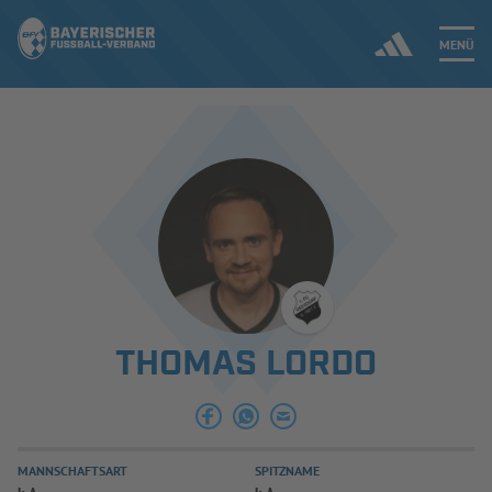
MENÜ
Jetzt einloggen
ERGEBNISSE & WETTBEWERBE
NEUIGKEITEN
SPIELBETRIEB & VERBANDSLEBEN
THOMAS LORDO
AUSBILDUNG & FÖRDERUNG
DER VERBAND
MANNSCHAFTSART
SPITZNAME