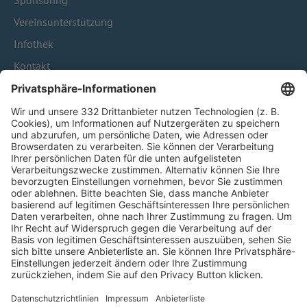
Sponsoring
Vereinsunterstützung
Infothek
Kontakt
HÄUFIG BESUCHTE SEITEN
Pässe und Vereinswechsel
Trainerausbildung
Schulungsangebot Vereinsmitarbeiter
BFV-Geschäftsstellen
Trainerbörse
Login SpielPlus
FOLGE DEM BFV