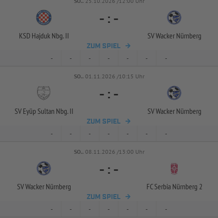
SO..
25.10.2026 /12:00 Uhr
-
:
-
KSD Hajduk Nbg. II
SV Wacker Nürnberg
ZUM SPIEL
-
-
-
-
-
-
-
SO..
01.11.2026 /10:15 Uhr
-
:
-
SV Eyüp Sultan Nbg. II
SV Wacker Nürnberg
ZUM SPIEL
-
-
-
-
-
-
-
SO..
08.11.2026 /13:00 Uhr
-
:
-
SV Wacker Nürnberg
FC Serbia Nürnberg 2
ZUM SPIEL
-
-
-
-
-
-
-