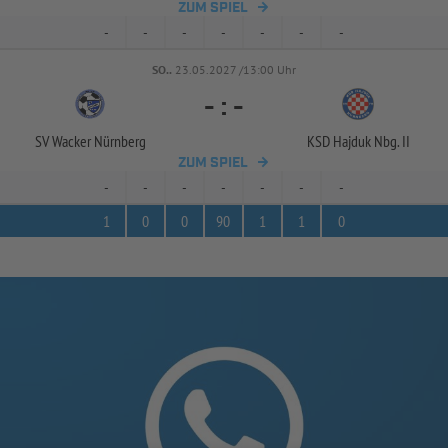
ZUM SPIEL
-
-
-
-
-
-
-
SO..
23.05.2027 /13:00 Uhr
-
:
-
SV Wacker Nürnberg
KSD Hajduk Nbg. II
ZUM SPIEL
-
-
-
-
-
-
-
1
0
0
90
1
1
0