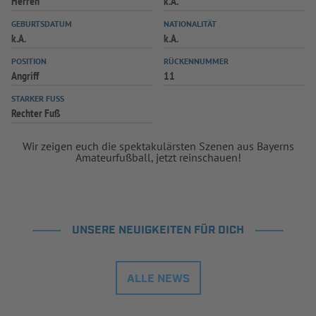
Herren
k.A.
INFOTHEK
SPIELPLUS
GEBURTSDATUM
NATIONALITÄT
k.A.
k.A.
POSITION
RÜCKENNUMMER
Angriff
11
STARKER FUSS
Rechter Fuß
Wir zeigen euch die spektakulärsten Szenen aus Bayerns
Amateurfußball, jetzt reinschauen!
UNSERE NEUIGKEITEN FÜR DICH
ALLE NEWS