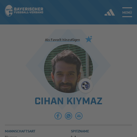
MENÜ
Jetzt einloggen
Als Favorit hinzufügen
ERGEBNISSE & WETTBEWERBE
NEUIGKEITEN
SPIELBETRIEB & VERBANDSLEBEN
CIHAN KIYMAZ
AUSBILDUNG & FÖRDERUNG
DER VERBAND
MANNSCHAFTSART
SPITZNAME