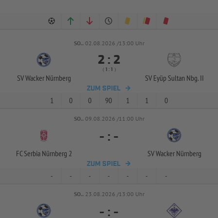
SO..
02.08.2026 /13:00 Uhr


:
( 
 )
:
SV Wacker Nürnberg
SV Eyüp Sultan Nbg. II
ZUM SPIEL
1
0
0
90
1
1
0
SO..
09.08.2026 /11:00 Uhr
-
:
-
FC Serbia Nürnberg 2
SV Wacker Nürnberg
ZUM SPIEL
-
-
-
-
-
-
-
SO..
23.08.2026 /13:00 Uhr
-
:
-