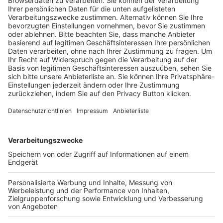
Trainerausbildung
Schulungsangebot Vereinsmitarbeiter
BFV-Geschäftsstellen
Trainerbörse
Login SpielPlus
FOLGE DEM BFV
TOP-VEREINE
TOP-PARTNER