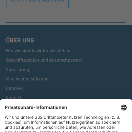
JETZT PROFIL ANLEGEN
ÜBER UNS
Wer wir sind & wofür wir stehen
Geschäftsstellen und Ansprechpartner
Sponsoring
Vereinsunterstützung
Infothek
Kontakt
HÄUFIG BESUCHTE SEITEN
Pässe und Vereinswechsel