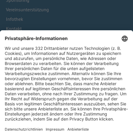
Sponsoring
Vereinsunterstützung
Infothek
Kontakt
HÄUFIG BESUCHTE SEITEN
Pässe und Vereinswechsel
Trainerausbildung
Schulungsangebot Vereinsmitarbeiter
BFV-Geschäftsstellen
Trainerbörse
Login SpielPlus
FOLGE DEM BFV