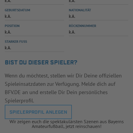
k.A.
k.A.
INFOTHEK
SPIELPLUS
GEBURTSDATUM
NATIONALITÄT
k.A.
k.A.
POSITION
RÜCKENNUMMER
k.A.
k.A.
STARKER FUSS
k.A.
BIST DU DIESER SPIELER?
Wenn du möchtest, stellen wir Dir Deine offiziellen
Spieleinsatzdaten zur Verfügung. Melde dich auf
BFV.DE an und erstelle Dir Dein persönliches
Spielerprofil.
SPIELERPROFIL ANLEGEN
Wir zeigen euch die spektakulärsten Szenen aus Bayerns
Amateurfußball, jetzt reinschauen!