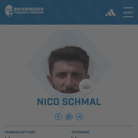
MENÜ
Jetzt einloggen
ERGEBNISSE & WETTBEWERBE
NEUIGKEITEN
SPIELBETRIEB & VERBANDSLEBEN
NICO SCHMAL
AUSBILDUNG & FÖRDERUNG
DER VERBAND
MANNSCHAFTSART
SPITZNAME