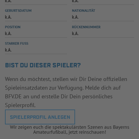
k.A.
k.A.
INFOTHEK
SPIELPLUS
GEBURTSDATUM
NATIONALITÄT
k.A.
k.A.
POSITION
RÜCKENNUMMER
k.A.
k.A.
STARKER FUSS
k.A.
BIST DU DIESER SPIELER?
Wenn du möchtest, stellen wir Dir Deine offiziellen
Spieleinsatzdaten zur Verfügung. Melde dich auf
BFV.DE an und erstelle Dir Dein persönliches
Spielerprofil.
SPIELERPROFIL ANLEGEN
Wir zeigen euch die spektakulärsten Szenen aus Bayerns
Amateurfußball, jetzt reinschauen!