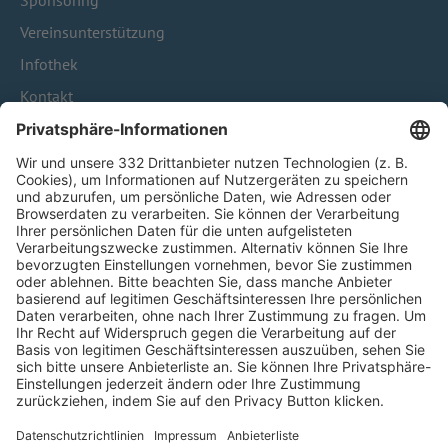
Sponsoring
Vereinsunterstützung
Infothek
Kontakt
HÄUFIG BESUCHTE SEITEN
Pässe und Vereinswechsel
Trainerausbildung
Schulungsangebot Vereinsmitarbeiter
BFV-Geschäftsstellen
Trainerbörse
Login SpielPlus
FOLGE DEM BFV