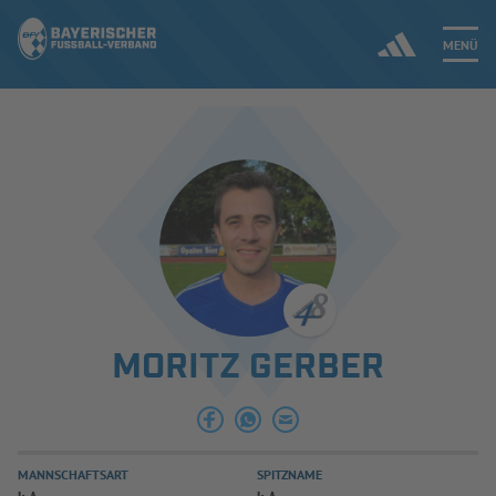
MENÜ
Jetzt einloggen
ERGEBNISSE & WETTBEWERBE
NEUIGKEITEN
SPIELBETRIEB & VERBANDSLEBEN
MORITZ GERBER
AUSBILDUNG & FÖRDERUNG
DER VERBAND
MANNSCHAFTSART
SPITZNAME