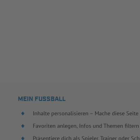
MEIN FUSSBALL
Inhalte personalisieren – Mache diese Seite
Favoriten anlegen, Infos und Themen filtern
Präsentiere dich als Spieler, Trainer oder Sch