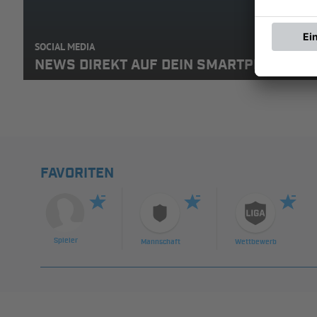
SOCIAL MEDIA
NEWS DIREKT AUF DEIN SMARTPHONE: A
FAVORITEN
Spieler
Mannschaft
Wettbewerb