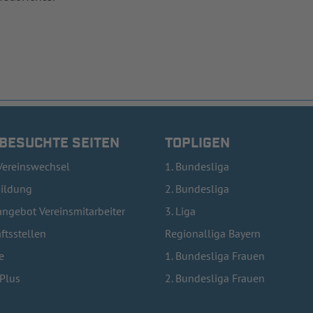
 BESUCHTE SEITEN
TOPLIGEN
Vereinswechsel
1. Bundesliga
bildung
2. Bundesliga
ngebot Vereinsmitarbeiter
3. Liga
ftsstellen
Regionalliga Bayern
e
1. Bundesliga Frauen
lPlus
2. Bundesliga Frauen