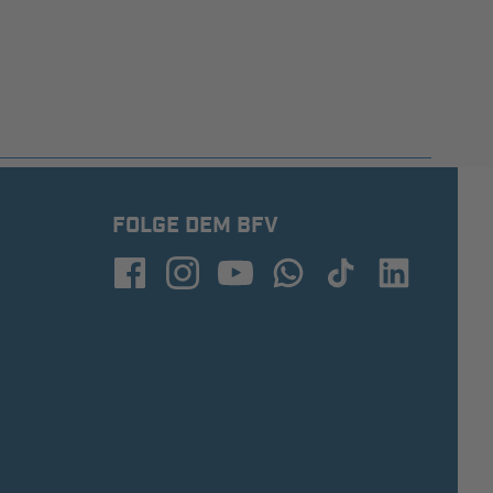
FOLGE DEM BFV