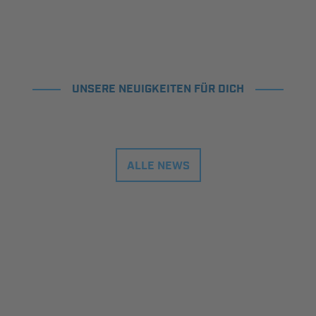
UNSERE NEUIGKEITEN FÜR DICH
ALLE NEWS