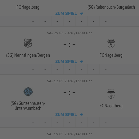
FC Nagelberg
(SG) Raitenbuch/
Burgsalach
ZUM SPIEL
-
-
-
-
-
-
-
SA..
29.08.2026 /14:00 Uhr
-
:
-
(SG) Nennslingen/
Bergen
FC Nagelberg
ZUM SPIEL
-
-
-
-
-
-
-
SA..
12.09.2026 /13:00 Uhr
-
:
-
(SG) Gunzenhausen/
FC Nagelberg
Unterwurmbach
ZUM SPIEL
-
-
-
-
-
-
-
SA..
19.09.2026 /14:00 Uhr