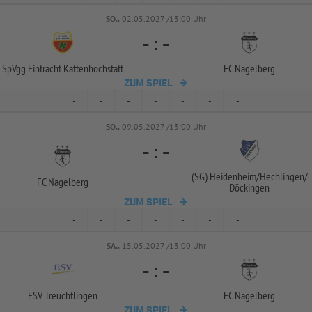
SO..
02.05.2027 /13:00 Uhr
-
:
-
SpVgg Eintracht Kattenhochstatt
FC Nagelberg
ZUM SPIEL
-
-
-
-
-
-
-
SO..
09.05.2027 /13:00 Uhr
-
:
-
(SG) Heidenheim/
Hechlingen/
FC Nagelberg
Döckingen
ZUM SPIEL
-
-
-
-
-
-
-
SA..
15.05.2027 /13:00 Uhr
-
:
-
ESV Treuchtlingen
FC Nagelberg
ZUM SPIEL