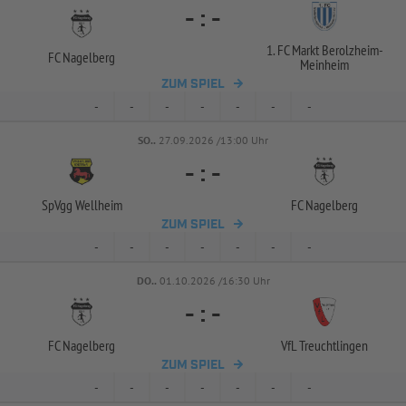
-
:
-
1. FC Markt Berolzheim-
FC Nagelberg
Meinheim
ZUM SPIEL
-
-
-
-
-
-
-
SO..
27.09.2026 /13:00 Uhr
-
:
-
SpVgg Wellheim
FC Nagelberg
ZUM SPIEL
-
-
-
-
-
-
-
DO..
01.10.2026 /16:30 Uhr
-
:
-
FC Nagelberg
VfL Treuchtlingen
ZUM SPIEL
-
-
-
-
-
-
-