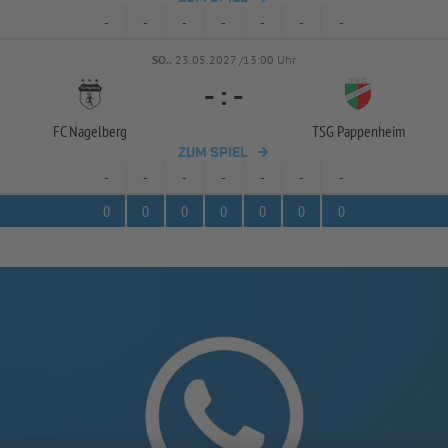
-
-
-
-
-
-
-
SO..
23.05.2027 /13:00 Uhr
-
:
-
FC Nagelberg
TSG Pappenheim
ZUM SPIEL
-
-
-
-
-
-
-
0
0
0
0
0
0
0