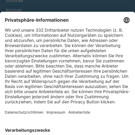
Infothek
Kontakt
HÄUFIG BESUCHTE SEITEN
Pässe und Vereinswechsel
Trainerausbildung
Schulungsangebot Vereinsmitarbeiter
BFV-Geschäftsstellen
Trainerbörse
Login SpielPlus
FOLGE DEM BFV