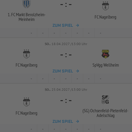
-
:
-
1. FC Markt Berolzheim-
FC Nagelberg
Meinheim
ZUM SPIEL
-
-
-
-
-
-
-
SO..
18.04.2027 /13:00 Uhr
-
:
-
FC Nagelberg
SpVgg Wellheim
ZUM SPIEL
-
-
-
-
-
-
-
SO..
25.04.2027 /13:00 Uhr
-
:
-
(SG) Ochsenfeld-
Pietenfeld-
FC Nagelberg
Adelschlag
ZUM SPIEL
-
-
-
-
-
-
-