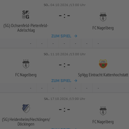
SO..
04.10.2026 /13:00 Uhr
-
:
-
(SG) Ochsenfeld-
Pietenfeld-
FC Nagelberg
Adelschlag
ZUM SPIEL
-
-
-
-
-
-
-
SO..
11.10.2026 /13:00 Uhr
-
:
-
FC Nagelberg
SpVgg Eintracht Kattenhochstatt
ZUM SPIEL
-
-
-
-
-
-
-
SA..
17.10.2026 /13:00 Uhr
-
:
-
(SG) Heidenheim/
Hechlingen/
FC Nagelberg
Döckingen