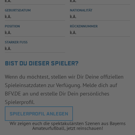
k.A.
k.A.
INFOTHEK
SPIELPLUS
GEBURTSDATUM
NATIONALITÄT
k.A.
k.A.
POSITION
RÜCKENNUMMER
k.A.
k.A.
STARKER FUSS
k.A.
BIST DU DIESER SPIELER?
Wenn du möchtest, stellen wir Dir Deine offiziellen
Spieleinsatzdaten zur Verfügung. Melde dich auf
BFV.DE an und erstelle Dir Dein persönliches
Spielerprofil.
SPIELERPROFIL ANLEGEN
Wir zeigen euch die spektakulärsten Szenen aus Bayerns
Amateurfußball, jetzt reinschauen!