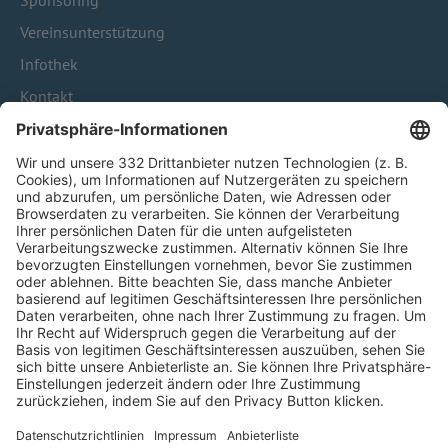
Sponsoring
Vereinsunterstützung
Infothek
Kontakt
HÄUFIG BESUCHTE SEITEN
Pässe und Vereinswechsel
Trainerausbildung
Schulungsangebot Vereinsmitarbeiter
BFV-Geschäftsstellen
Trainerbörse
Login SpielPlus
FOLGE DEM BFV