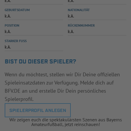
k.A.
k.A.
INFOTHEK
SPIELPLUS
GEBURTSDATUM
NATIONALITÄT
k.A.
k.A.
POSITION
RÜCKENNUMMER
k.A.
k.A.
STARKER FUSS
k.A.
BIST DU DIESER SPIELER?
Wenn du möchtest, stellen wir Dir Deine offiziellen
Spieleinsatzdaten zur Verfügung. Melde dich auf
BFV.DE an und erstelle Dir Dein persönliches
Spielerprofil.
SPIELERPROFIL ANLEGEN
Wir zeigen euch die spektakulärsten Szenen aus Bayerns
Amateurfußball, jetzt reinschauen!