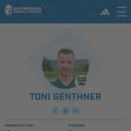
MENÜ
Jetzt einloggen
ERGEBNISSE & WETTBEWERBE
NEUIGKEITEN
SPIELBETRIEB & VERBANDSLEBEN
TONI GENTHNER
AUSBILDUNG & FÖRDERUNG
DER VERBAND
MANNSCHAFTSART
SPITZNAME