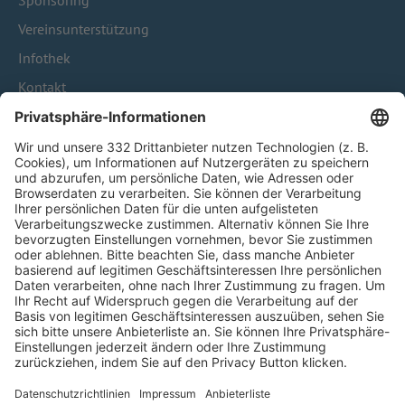
Sponsoring
Vereinsunterstützung
Infothek
Kontakt
HÄUFIG BESUCHTE SEITEN
Pässe und Vereinswechsel
Trainerausbildung
Schulungsangebot Vereinsmitarbeiter
BFV-Geschäftsstellen
Trainerbörse
Login SpielPlus
FOLGE DEM BFV