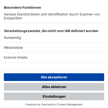
SFV
DFB
UEFA
FIFA
Nutzungsbedingungen
Datenschutz
Impressum