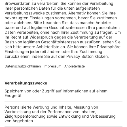
Trainerausbildung
Schulungsangebot Vereinsmitarbeiter
BFV-Geschäftsstellen
Trainerbörse
Login SpielPlus
FOLGE DEM BFV
TOP-VEREINE
TOP-PARTNER