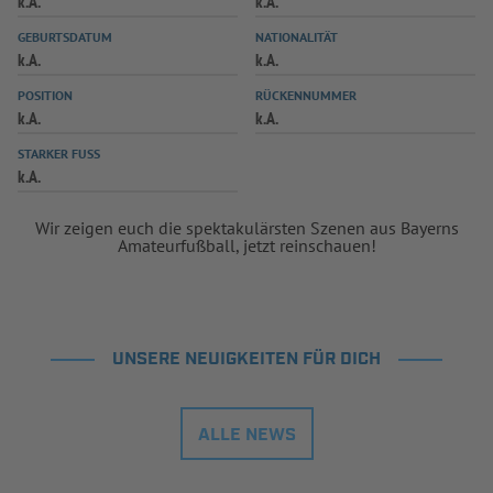
k.A.
k.A.
INFOTHEK
SPIELPLUS
GEBURTSDATUM
NATIONALITÄT
k.A.
k.A.
POSITION
RÜCKENNUMMER
k.A.
k.A.
STARKER FUSS
k.A.
Wir zeigen euch die spektakulärsten Szenen aus Bayerns
Amateurfußball, jetzt reinschauen!
UNSERE NEUIGKEITEN FÜR DICH
ALLE NEWS