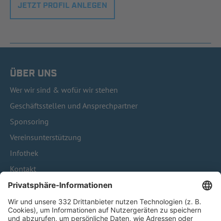
JETZT PROFIL ANLEGEN
ÜBER UNS
Wer wir sind & wofür wir stehen
Geschäftsstellen und Ansprechpartner
Sponsoring
Vereinsunterstützung
Infothek
Kontakt
HÄUFIG BESUCHTE SEITEN
Pässe und Vereinswechsel