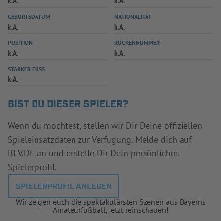
k.A.
k.A.
INFOTHEK
SPIELPLUS
GEBURTSDATUM
NATIONALITÄT
k.A.
k.A.
POSITION
RÜCKENNUMMER
k.A.
k.A.
STARKER FUSS
k.A.
BIST DU DIESER SPIELER?
Wenn du möchtest, stellen wir Dir Deine offiziellen
Spieleinsatzdaten zur Verfügung. Melde dich auf
BFV.DE an und erstelle Dir Dein persönliches
Spielerprofil.
SPIELERPROFIL ANLEGEN
Wir zeigen euch die spektakulärsten Szenen aus Bayerns
Amateurfußball, jetzt reinschauen!