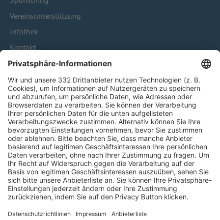
Sponsoring
Vereinsunterstützung
Infothek
Kontakt
HÄUFIG BESUCHTE SEITEN
Pässe und Vereinswechsel
Trainerausbildung
Schulungsangebot Vereinsmitarbeiter
BFV-Geschäftsstellen
Trainerbörse
Login SpielPlus
FOLGE DEM BFV