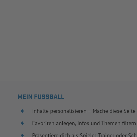
MEIN FUSSBALL
Inhalte personalisieren – Mache diese Seite
Favoriten anlegen, Infos und Themen filtern
Präsentiere dich als Spieler, Trainer oder Sch