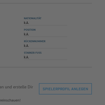
NATIONALITÄT
k.A.
POSITION
k.A.
RÜCKENNUMMER
k.A.
STARKER FUSS
k.A.
an und erstelle Dir
SPIELERPROFIL ANLEGEN
 reinschauen!