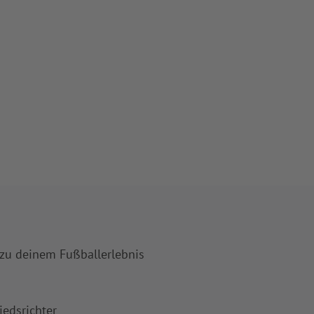
 zu deinem Fußballerlebnis
iedsrichter