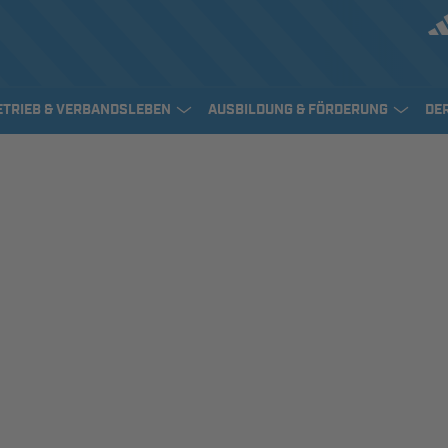
ETRIEB & VERBANDSLEBEN
AUSBILDUNG & FÖRDERUNG
DE