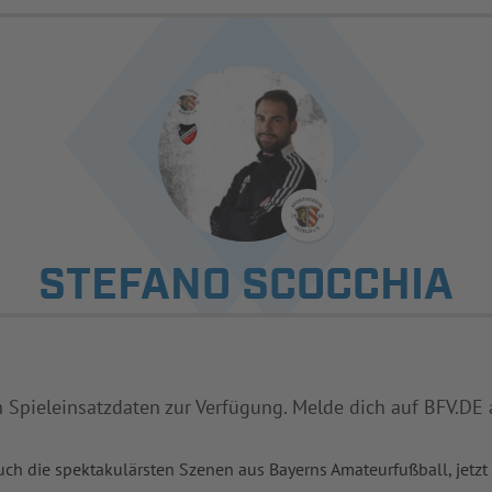
STEFANO SCOCCHIA
n Spieleinsatzdaten zur Verfügung. Melde dich auf BFV.DE 
uch die spektakulärsten Szenen aus Bayerns Amateurfußball, jetzt