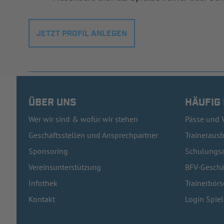
JETZT PROFIL ANLEGEN
ÜBER UNS
HÄUFIG
Wer wir sind & wofür wir stehen
Pässe und 
Geschäftsstellen und Ansprechpartner
Traineraus
Sponsoring
Schulungsa
Vereinsunterstützung
BFV-Geschä
Infothek
Trainerbörs
Kontakt
Login Spie