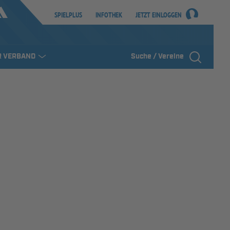
SPIELPLUS
INFOTHEK
JETZT EINLOGGEN
R VERBAND
Suche / Vereine