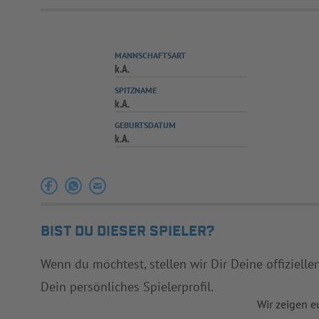
MANNSCHAFTSART
k.A.
SPITZNAME
k.A.
GEBURTSDATUM
k.A.
BIST DU DIESER SPIELER?
Wenn du möchtest, stellen wir Dir Deine offizielle
Dein persönliches Spielerprofil.
Wir zeigen e