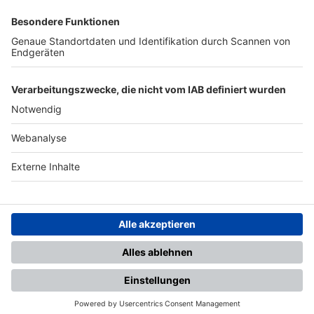
SFV
DFB
UEFA
FIFA
Nutzungsbedingungen
Datenschutz
Impressum