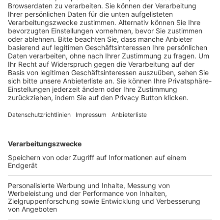
Trainerausbildung
Schulungsangebot Vereinsmitarbeiter
BFV-Geschäftsstellen
Trainerbörse
Login SpielPlus
FOLGE DEM BFV
TOP-VEREINE
TOP-PARTNER