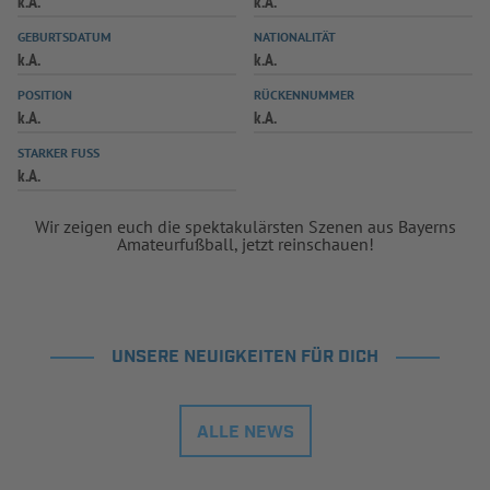
k.A.
k.A.
INFOTHEK
SPIELPLUS
GEBURTSDATUM
NATIONALITÄT
k.A.
k.A.
POSITION
RÜCKENNUMMER
k.A.
k.A.
STARKER FUSS
k.A.
Wir zeigen euch die spektakulärsten Szenen aus Bayerns
Amateurfußball, jetzt reinschauen!
UNSERE NEUIGKEITEN FÜR DICH
ALLE NEWS