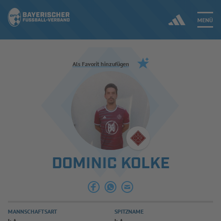
MENÜ
Jetzt einloggen
Als Favorit hinzufügen
ERGEBNISSE & WETTBEWERBE
NEUIGKEITEN
SPIELBETRIEB & VERBANDSLEBEN
DOMINIC KOLKE
AUSBILDUNG & FÖRDERUNG
DER VERBAND
MANNSCHAFTSART
SPITZNAME