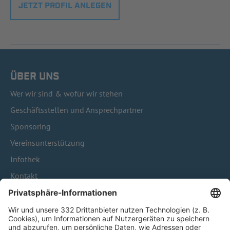
JETZT PROFIL ANLEGEN
ÜBER UNS
Wer wir sind & wofür wir stehen
Geschäftsstellen und Ansprechpartner
Sponsoring
Vereinsunterstützung
Infothek
Kontakt
HÄUFIG BESUCHTE SEITEN
Pässe und Vereinswechsel