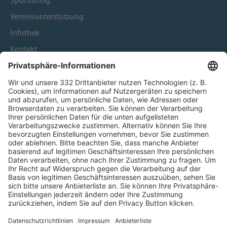
Sponsoring
Vereinsunterstützung
Infothek
Kontakt
HÄUFIG BESUCHTE SEITEN
Pässe und Vereinswechsel
Trainerausbildung
Schulungsangebot Vereinsmitarbeiter
BFV-Geschäftsstellen
Trainerbörse
Login SpielPlus
FOLGE DEM BFV