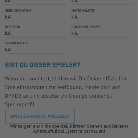
k.A.
k.A.
INFOTHEK
SPIELPLUS
GEBURTSDATUM
NATIONALITÄT
k.A.
k.A.
POSITION
RÜCKENNUMMER
k.A.
k.A.
STARKER FUSS
k.A.
BIST DU DIESER SPIELER?
Wenn du möchtest, stellen wir Dir Deine offiziellen
Spieleinsatzdaten zur Verfügung. Melde dich auf
BFV.DE an und erstelle Dir Dein persönliches
Spielerprofil.
SPIELERPROFIL ANLEGEN
Wir zeigen euch die spektakulärsten Szenen aus Bayerns
Amateurfußball, jetzt reinschauen!