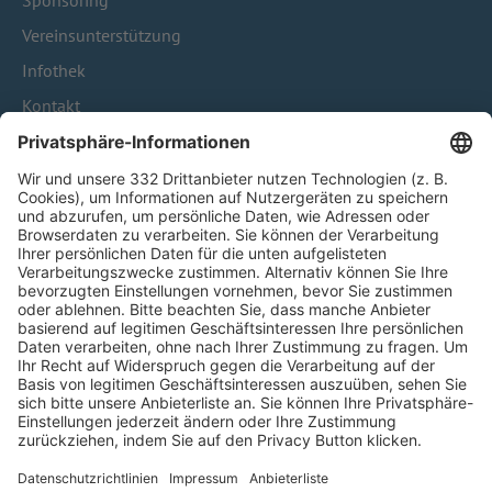
Sponsoring
Vereinsunterstützung
Infothek
Kontakt
HÄUFIG BESUCHTE SEITEN
Pässe und Vereinswechsel
Trainerausbildung
Schulungsangebot Vereinsmitarbeiter
BFV-Geschäftsstellen
Trainerbörse
Login SpielPlus
FOLGE DEM BFV