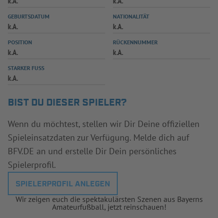
k.A.
k.A.
INFOTHEK
SPIELPLUS
GEBURTSDATUM
NATIONALITÄT
k.A.
k.A.
POSITION
RÜCKENNUMMER
k.A.
k.A.
STARKER FUSS
k.A.
BIST DU DIESER SPIELER?
Wenn du möchtest, stellen wir Dir Deine offiziellen
Spieleinsatzdaten zur Verfügung. Melde dich auf
BFV.DE an und erstelle Dir Dein persönliches
Spielerprofil.
SPIELERPROFIL ANLEGEN
Wir zeigen euch die spektakulärsten Szenen aus Bayerns
Amateurfußball, jetzt reinschauen!