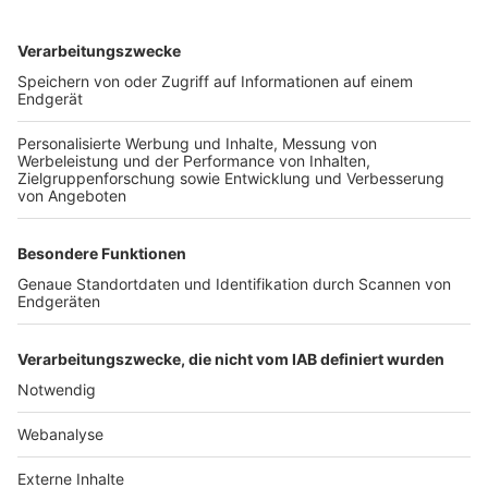
TOP-VEREINE
TOP-PARTNER
SFV
DFB
UEFA
FIFA
Nutzungsbedingungen
Datenschutz
Impressum