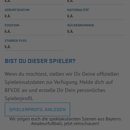
k.A.
k.A.
INFOTHEK
SPIELPLUS
GEBURTSDATUM
NATIONALITÄT
k.A.
k.A.
POSITION
RÜCKENNUMMER
k.A.
k.A.
STARKER FUSS
k.A.
BIST DU DIESER SPIELER?
Wenn du möchtest, stellen wir Dir Deine offiziellen
Spieleinsatzdaten zur Verfügung. Melde dich auf
BFV.DE an und erstelle Dir Dein persönliches
Spielerprofil.
SPIELERPROFIL ANLEGEN
Wir zeigen euch die spektakulärsten Szenen aus Bayerns
Amateurfußball, jetzt reinschauen!