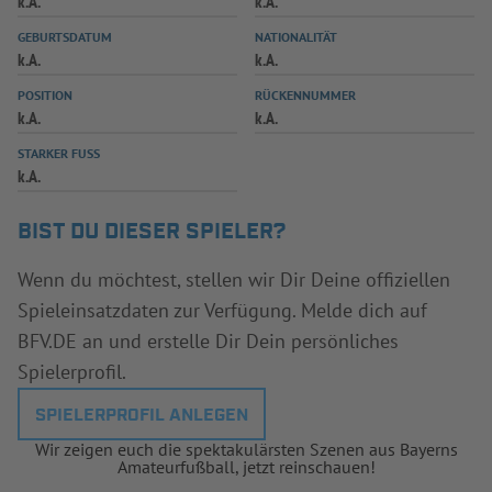
k.A.
k.A.
INFOTHEK
SPIELPLUS
GEBURTSDATUM
NATIONALITÄT
k.A.
k.A.
POSITION
RÜCKENNUMMER
k.A.
k.A.
STARKER FUSS
k.A.
BIST DU DIESER SPIELER?
Wenn du möchtest, stellen wir Dir Deine offiziellen
Spieleinsatzdaten zur Verfügung. Melde dich auf
BFV.DE an und erstelle Dir Dein persönliches
Spielerprofil.
SPIELERPROFIL ANLEGEN
Wir zeigen euch die spektakulärsten Szenen aus Bayerns
Amateurfußball, jetzt reinschauen!