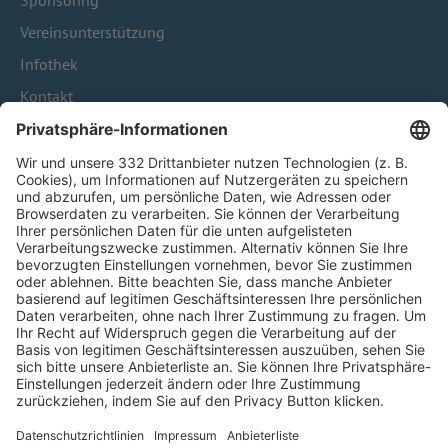
Sponsoring
Vereinsunterstützung
Infothek
Kontakt
HÄUFIG BESUCHTE SEITEN
Pässe und Vereinswechsel
Trainerausbildung
Schulungsangebot Vereinsmitarbeiter
BFV-Geschäftsstellen
Trainerbörse
Login SpielPlus
FOLGE DEM BFV