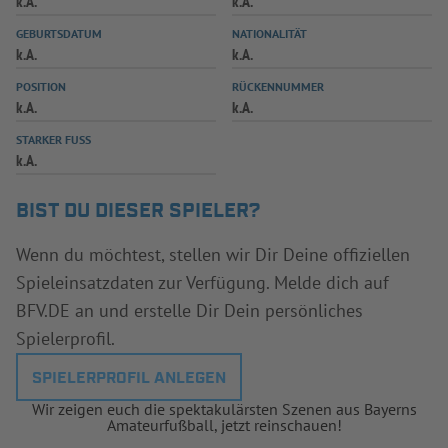
k.A.
k.A.
INFOTHEK
SPIELPLUS
GEBURTSDATUM
NATIONALITÄT
k.A.
k.A.
POSITION
RÜCKENNUMMER
k.A.
k.A.
STARKER FUSS
k.A.
BIST DU DIESER SPIELER?
Wenn du möchtest, stellen wir Dir Deine offiziellen
Spieleinsatzdaten zur Verfügung. Melde dich auf
BFV.DE an und erstelle Dir Dein persönliches
Spielerprofil.
SPIELERPROFIL ANLEGEN
Wir zeigen euch die spektakulärsten Szenen aus Bayerns
Amateurfußball, jetzt reinschauen!