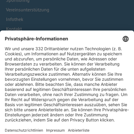
Sponsoring
Vereinsunterstützung
Infothek
Kontakt
HÄUFIG BESUCHTE SEITEN
Pässe und Vereinswechsel
Trainerausbildung
Schulungsangebot Vereinsmitarbeiter
BFV-Geschäftsstellen
Trainerbörse
Login SpielPlus
FOLGE DEM BFV