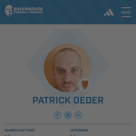
MENÜ
Jetzt einloggen
ERGEBNISSE & WETTBEWERBE
NEUIGKEITEN
SPIELBETRIEB & VERBANDSLEBEN
PATRICK OEDER
AUSBILDUNG & FÖRDERUNG
DER VERBAND
MANNSCHAFTSART
SPITZNAME