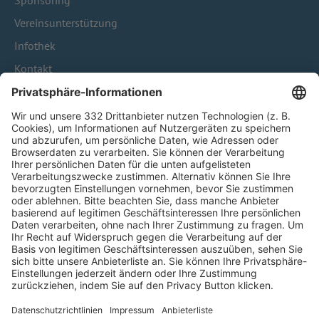
Sponsoring
Vereinsunterstützung
Infothek
Kontakt
HÄUFIG BESUCHTE SEITEN
Pässe und Vereinswechsel
Trainerausbildung
Schulungsangebot Vereinsmitarbeiter
BFV-Geschäftsstellen
Trainerbörse
Login SpielPlus
FOLGE DEM BFV