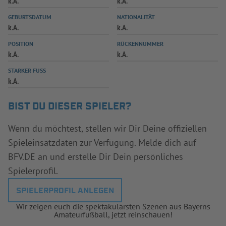
k.A.
k.A.
INFOTHEK
SPIELPLUS
GEBURTSDATUM
NATIONALITÄT
k.A.
k.A.
POSITION
RÜCKENNUMMER
k.A.
k.A.
STARKER FUSS
k.A.
BIST DU DIESER SPIELER?
Wenn du möchtest, stellen wir Dir Deine offiziellen
Spieleinsatzdaten zur Verfügung. Melde dich auf
BFV.DE an und erstelle Dir Dein persönliches
Spielerprofil.
SPIELERPROFIL ANLEGEN
Wir zeigen euch die spektakulärsten Szenen aus Bayerns
Amateurfußball, jetzt reinschauen!