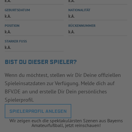
k.A.
k.A.
INFOTHEK
SPIELPLUS
GEBURTSDATUM
NATIONALITÄT
k.A.
k.A.
POSITION
RÜCKENNUMMER
k.A.
k.A.
STARKER FUSS
k.A.
BIST DU DIESER SPIELER?
Wenn du möchtest, stellen wir Dir Deine offiziellen
Spieleinsatzdaten zur Verfügung. Melde dich auf
BFV.DE an und erstelle Dir Dein persönliches
Spielerprofil.
SPIELERPROFIL ANLEGEN
Wir zeigen euch die spektakulärsten Szenen aus Bayerns
Amateurfußball, jetzt reinschauen!