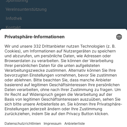
Sponsoring
Vereinsunterstützung
Infothek
Kontakt
HÄUFIG BESUCHTE SEITEN
Pässe und Vereinswechsel
Trainerausbildung
Schulungsangebot Vereinsmitarbeiter
BFV-Geschäftsstellen
Trainerbörse
Login SpielPlus
FOLGE DEM BFV