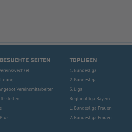
 BESUCHTE SEITEN
TOPLIGEN
Vereinswechsel
1. Bundesliga
bildung
2. Bundesliga
ngebot Vereinsmitarbeiter
3. Liga
ftsstellen
Regionalliga Bayern
e
1. Bundesliga Frauen
lPlus
2. Bundesliga Frauen