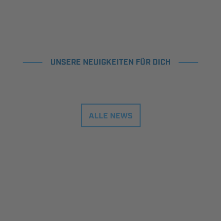
UNSERE NEUIGKEITEN FÜR DICH
ALLE NEWS