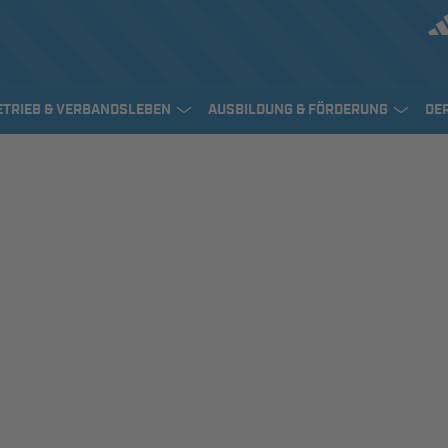
ETRIEB & VERBANDSLEBEN
AUSBILDUNG & FÖRDERUNG
DE