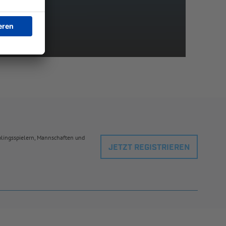
eblingsspielern, Mannschaften und
JETZT REGISTRIEREN