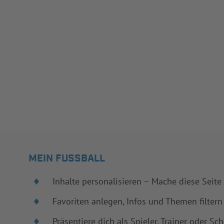
MEIN FUSSBALL
Inhalte personalisieren – Mache diese Seite
Favoriten anlegen, Infos und Themen filtern
Präsentiere dich als Spieler, Trainer oder Sch