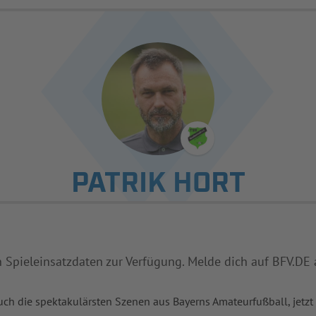
PATRIK HORT
n Spieleinsatzdaten zur Verfügung. Melde dich auf BFV.DE 
uch die spektakulärsten Szenen aus Bayerns Amateurfußball, jetzt