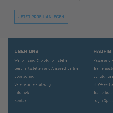
JETZT PROFIL ANLEGEN
ÜBER UNS
HÄUFIG
Wer wir sind & wofür wir stehen
Pässe und 
Geschäftsstellen und Ansprechpartner
Traineraus
Sponsoring
Schulungsa
Vereinsunterstützung
BFV-Geschä
Infothek
Trainerbörs
Kontakt
Login Spie