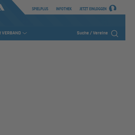
SPIELPLUS
INFOTHEK
JETZT EINLOGGEN
R VERBAND
Suche / Vereine