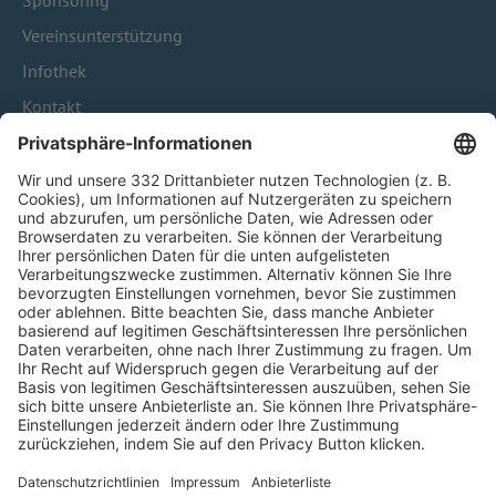
Sponsoring
Vereinsunterstützung
Infothek
Kontakt
HÄUFIG BESUCHTE SEITEN
Pässe und Vereinswechsel
Trainerausbildung
Schulungsangebot Vereinsmitarbeiter
BFV-Geschäftsstellen
Trainerbörse
Login SpielPlus
FOLGE DEM BFV