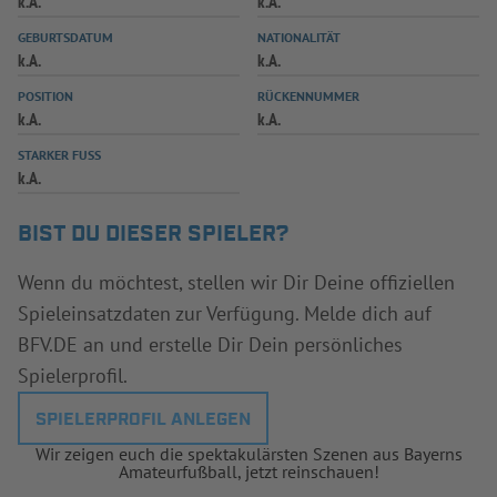
k.A.
k.A.
INFOTHEK
SPIELPLUS
GEBURTSDATUM
NATIONALITÄT
k.A.
k.A.
POSITION
RÜCKENNUMMER
k.A.
k.A.
STARKER FUSS
k.A.
BIST DU DIESER SPIELER?
Wenn du möchtest, stellen wir Dir Deine offiziellen
Spieleinsatzdaten zur Verfügung. Melde dich auf
BFV.DE an und erstelle Dir Dein persönliches
Spielerprofil.
SPIELERPROFIL ANLEGEN
Wir zeigen euch die spektakulärsten Szenen aus Bayerns
Amateurfußball, jetzt reinschauen!