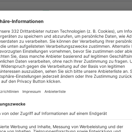


:
fting 2/
1. FC Pressig
(SG 2) SV Nurn 2 /
S
( 
 )
:
-
-
-
-
-


:
fers-
/
Neuengrün 2
(SG 1) FC Welitsch 
( 
 )
:
0
0
90
0
0
-
:
-
dach 2/
SV Friesen 3
(SG 2) SV Nurn 2 /
S
-
-
-
-
-
-
:
-
fers-
/
Neuengrün 2
SV Buchbach
-
-
-
-
-
-
:
-
lach 1/
SV Neuses 2
(SG 2) SV Nurn 2 /
S