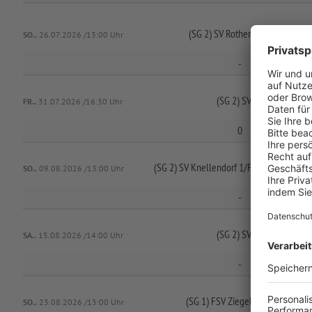
(SG 2) SV Rothenkirchen 2/
SV Gi
SO..
26.07.2026 /13:00 Uhr
-
(SG 2) SV Nurn 2 /
SV Wol
FR..
31.07.2026 /16:30 Uhr
0
(SG 2) SV Knellendorf 1/
FC Unter/
Oberro
SO..
09.08.2026 /13:00 Uhr
-
(SG 2) SV Nurn 2 /
SV Wol
SA..
15.08.2026 /14:00 Uhr
-
(SG 1) FSV Ziegelerden 1/
SV See
SO..
23.08.2026 /13:00 Uhr