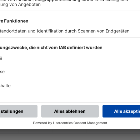
-
-
-
-
-
-
:
-
fers-
/
Neuengrün 2
SG ASV Kleintettau
-
-
-
-
-
-
:
-
TSV Wilhelmsthal 2
(SG 2) SV Nurn 2 /
S
-
-
-
-
-
-
:
-
fers-
/
Neuengrün 2
(SG 2) 1. FC Hirschf
-
-
-
-
-
-
:
-
 2 /
FC Wallenfels 2
(SG 2) SV Nurn 2 /
S
-
-
-
-
-