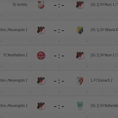
-
:
-
SG Gehülz
(SG 2) SV Nurn 2 /
S
-
-
-
-
-
-
:
-
fers-
/
Neuengrün 2
(SG 1) SV Viktoria 
-
-
-
-
-
-
:
-
FC Nordhalben 2
(SG 2) SV Nurn 2 /
S
-
-
-
-
-
-
:
-
fers-
/
Neuengrün 2
1. FC Kronach 2
-
-
-
-
-
-
:
-
fers-
/
Neuengrün 2
(SG 2) SV Rothenki
-
-
-
-
-