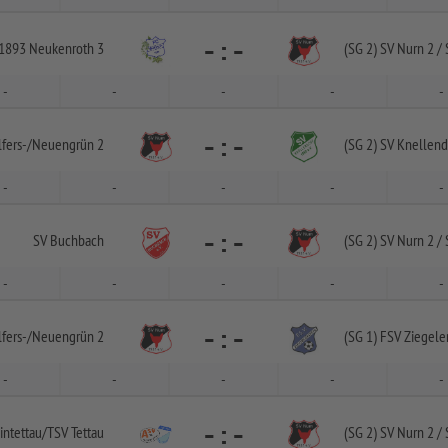
-
:
-
1893 Neukenroth 3
(SG 2) SV Nurn 2 /
S
-
-
-
-
-
-
:
-
fers-
/
Neuengrün 2
(SG 2) SV Knellend
-
-
-
-
-
-
:
-
SV Buchbach
(SG 2) SV Nurn 2 /
S
-
-
-
-
-
-
:
-
fers-
/
Neuengrün 2
(SG 1) FSV Ziegele
-
-
-
-
-
-
:
-
intettau/
TSV Tettau
(SG 2) SV Nurn 2 /
S