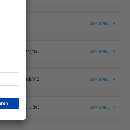
-
/
TSV Tettau
ZUM SPIEL
-
V Wolfers-
/
Neuengrün 2
ZUM SPIEL
-
eld 2 /
SC Steinbach/
W. 2
ZUM SPIEL
-
V Wolfers-
/
Neuengrün 2
ZUM SPIEL
-