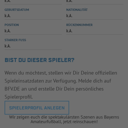
k.A.
k.A.
INFOTHEK
SPIELPLUS
GEBURTSDATUM
NATIONALITÄT
k.A.
k.A.
POSITION
RÜCKENNUMMER
k.A.
k.A.
STARKER FUSS
k.A.
BIST DU DIESER SPIELER?
Wenn du möchtest, stellen wir Dir Deine offiziellen
Spieleinsatzdaten zur Verfügung. Melde dich auf
BFV.DE an und erstelle Dir Dein persönliches
Spielerprofil.
SPIELERPROFIL ANLEGEN
Wir zeigen euch die spektakulärsten Szenen aus Bayerns
Amateurfußball, jetzt reinschauen!