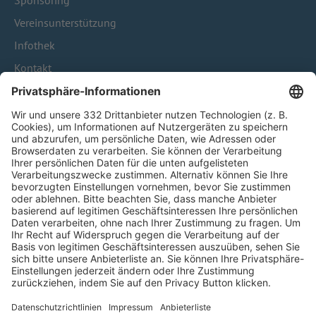
Sponsoring
Vereinsunterstützung
Infothek
Kontakt
HÄUFIG BESUCHTE SEITEN
Pässe und Vereinswechsel
Trainerausbildung
Schulungsangebot Vereinsmitarbeiter
BFV-Geschäftsstellen
Trainerbörse
Login SpielPlus
FOLGE DEM BFV