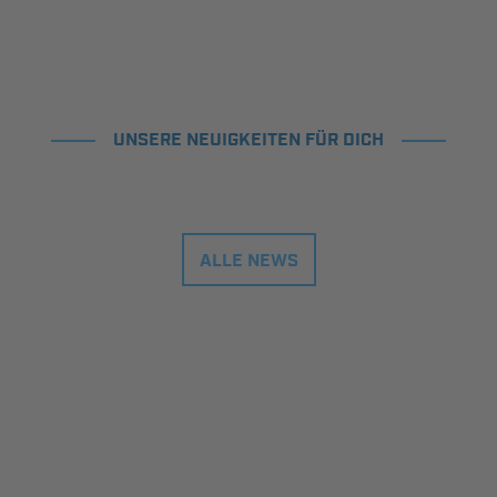
UNSERE NEUIGKEITEN FÜR DICH
ALLE NEWS