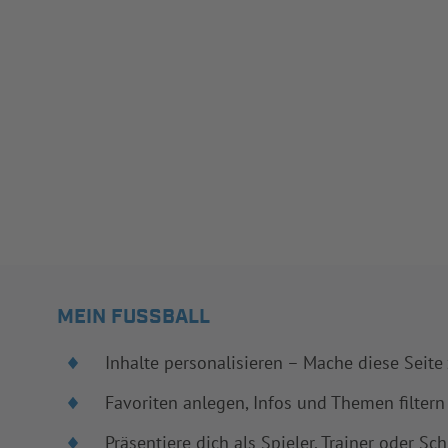
MEIN FUSSBALL
Inhalte personalisieren – Mache diese Seite
Favoriten anlegen, Infos und Themen filtern
Präsentiere dich als Spieler, Trainer oder Sch