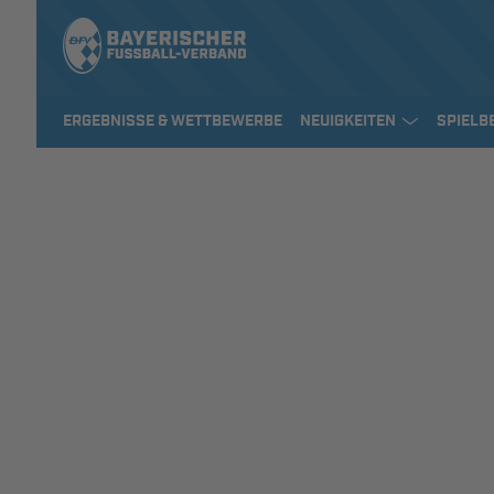
ERGEBNISSE & WETTBEWERBE
NEUIGKEITEN
SPIELB