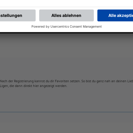
BONNIERE DEN BFV-WHATSAPP-KANAL!
Nach der Registrierung kannst du dir Favoriten setzen. So bist du ganz nah an deinen Li
Ligen, die dann direkt hier angezeigt werden.