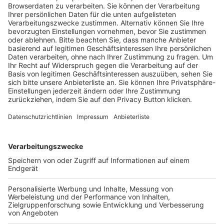
Trainerausbildung
Schulungsangebot Vereinsmitarbeiter
BFV-Geschäftsstellen
Trainerbörse
Login SpielPlus
FOLGE DEM BFV
TOP-VEREINE
TOP-PARTNER