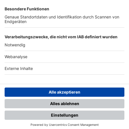
SFV
DFB
UEFA
FIFA
Nutzungsbedingungen
Datenschutz
Impressum