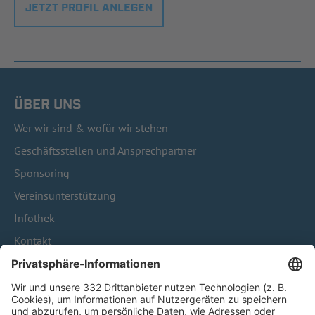
JETZT PROFIL ANLEGEN
ÜBER UNS
Wer wir sind & wofür wir stehen
Geschäftsstellen und Ansprechpartner
Sponsoring
Vereinsunterstützung
Infothek
Kontakt
HÄUFIG BESUCHTE SEITEN
Pässe und Vereinswechsel