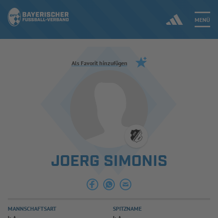
MENÜ
Jetzt einloggen
Als Favorit hinzufügen
ERGEBNISSE & WETTBEWERBE
NEUIGKEITEN
SPIELBETRIEB & VERBANDSLEBEN
JOERG SIMONIS
AUSBILDUNG & FÖRDERUNG
DER VERBAND
MANNSCHAFTSART
SPITZNAME