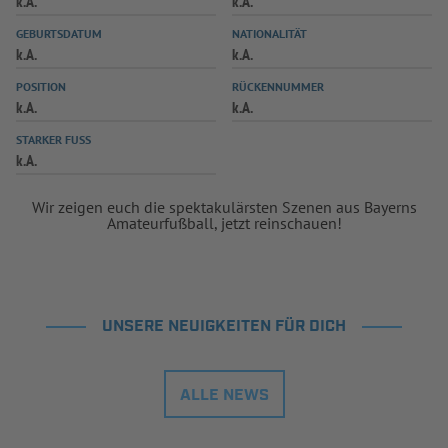
k.A.
k.A.
INFOTHEK
SPIELPLUS
GEBURTSDATUM
NATIONALITÄT
k.A.
k.A.
POSITION
RÜCKENNUMMER
k.A.
k.A.
STARKER FUSS
k.A.
Wir zeigen euch die spektakulärsten Szenen aus Bayerns
Amateurfußball, jetzt reinschauen!
UNSERE NEUIGKEITEN FÜR DICH
ALLE NEWS