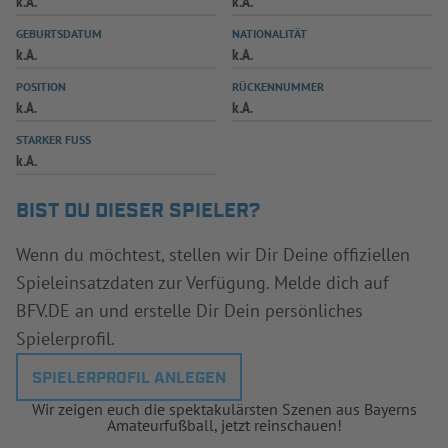
k.A.
k.A.
INFOTHEK
SPIELPLUS
GEBURTSDATUM
NATIONALITÄT
k.A.
k.A.
POSITION
RÜCKENNUMMER
k.A.
k.A.
STARKER FUSS
k.A.
BIST DU DIESER SPIELER?
Wenn du möchtest, stellen wir Dir Deine offiziellen
Spieleinsatzdaten zur Verfügung. Melde dich auf
BFV.DE an und erstelle Dir Dein persönliches
Spielerprofil.
SPIELERPROFIL ANLEGEN
Wir zeigen euch die spektakulärsten Szenen aus Bayerns
Amateurfußball, jetzt reinschauen!