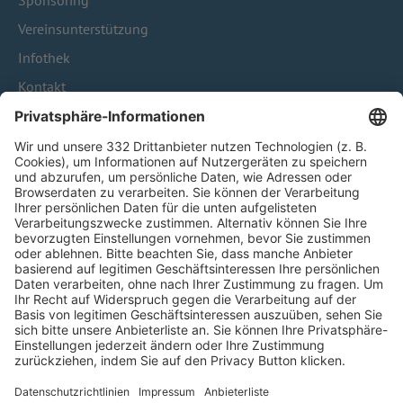
Sponsoring
Vereinsunterstützung
Infothek
Kontakt
HÄUFIG BESUCHTE SEITEN
Pässe und Vereinswechsel
Trainerausbildung
Schulungsangebot Vereinsmitarbeiter
BFV-Geschäftsstellen
Trainerbörse
Login SpielPlus
FOLGE DEM BFV